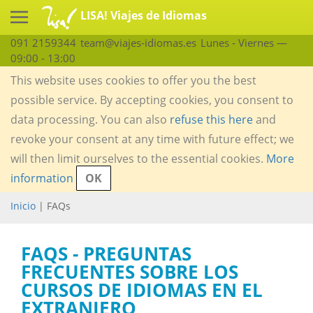
LISA! Viajes de Idiomas
091 2159344
team@viajes-idiomas.es
Lunes - Viernes —
09:00 - 13:00
This website uses cookies to offer you the best
possible service. By accepting cookies, you consent to
data processing. You can also
refuse this here
and
revoke your consent at any time with future effect; we
will then limit ourselves to the essential cookies.
More
information
OK
Inicio
| FAQs
FAQS - PREGUNTAS
FRECUENTES SOBRE LOS
CURSOS DE IDIOMAS EN EL
EXTRANJERO