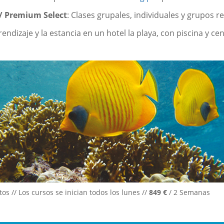
/
Premium Select
:
Clases grupales
,
individuales
y grupos r
endizaje y la
estancia en un hotel
la playa
,
con piscina y
cen
s // Los cursos se inician todos los lunes //
849 €
/ 2 Semanas