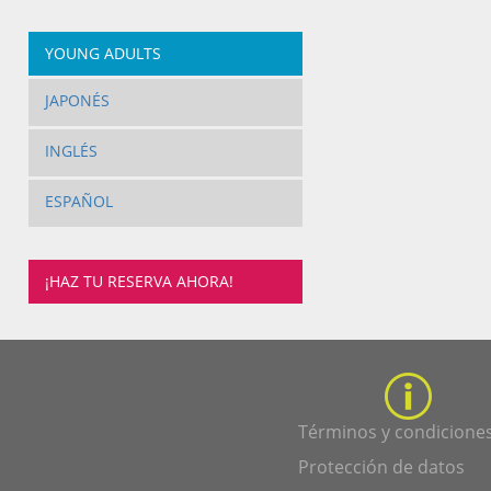
YOUNG ADULTS
JAPONÉS
INGLÉS
ESPAÑOL
¡HAZ TU RESERVA AHORA!
Términos y condicione
Protección de datos