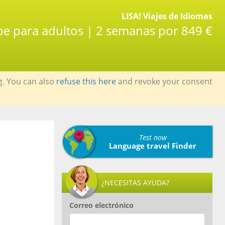
LISA! Viajes de Idiomas
abe para adultos | 2 semanas por 849 €
g. You can also
refuse this here
and revoke your consent
Test now
Language travel Finder
¿NECESITAS AYUDA?
Correo electrónico