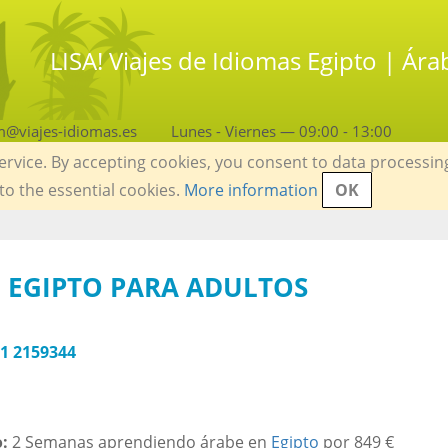
LISA! Viajes de Idiomas Egipto | Ár
m@viajes-idiomas.es
Lunes - Viernes — 09:00 - 13:00
service. By accepting cookies, you consent to data processin
 to the essential cookies.
More information
OK
 EGIPTO PARA ADULTOS
1 2159344
:
2 Semanas aprendiendo árabe en
Egipto
por 849 €