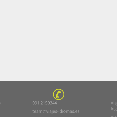
s
091 2159344
Via
Ing
team@viajes-idiomas.es