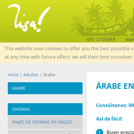
091 2159344
tea
This website uses cookies to offer you the best possible 
at any time with future effect; we will then limit ourselves
Inicio
|
Adultos
| Árabe
ÁRABE EN
ÁRABE
Consúltenos:
09
IDIOMAS
Así de fácil:
VIAJES DE IDIOMAS EN INGLÉS
Buen precio