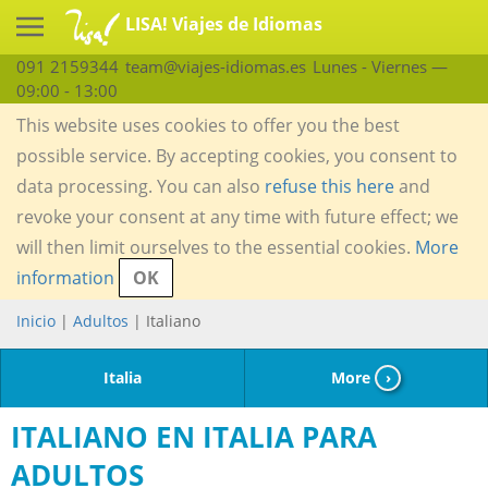
LISA! Viajes de Idiomas
091 2159344
team@viajes-idiomas.es
Lunes - Viernes —
09:00 - 13:00
This website uses cookies to offer you the best
possible service. By accepting cookies, you consent to
data processing. You can also
refuse this here
and
revoke your consent at any time with future effect; we
will then limit ourselves to the essential cookies.
More
information
OK
Inicio
|
Adultos
| Italiano
Italia
More
›
ITALIANO EN ITALIA PARA
ADULTOS