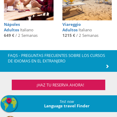
Nápoles
Viareggio
Adultos
Italiano
Adultos
Italiano
649 €
/ 2 Semanas
1215 €
/ 2 Semanas
FAQS - PREGUNTAS FRECUENTES SOBRE LOS CURSOS
DE IDIOMAS EN EL EXTRANJERO
¡HAZ TU RESERVA AHORA!
Test now
Language travel Finder