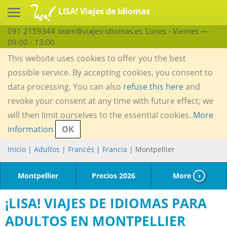
LISA! Viajes de Idiomas
091 2159344
team@viajes-idiomas.es
Lunes - Viernes —
09:00 - 13:00
This website uses cookies to offer you the best
possible service. By accepting cookies, you consent to
data processing. You can also
refuse this here
and
revoke your consent at any time with future effect; we
will then limit ourselves to the essential cookies.
More
information
OK
Inicio
|
Adultos
|
Francés
|
Francia
| Montpellier
Montpellier
Precios 2026
More
›
¡LISA! VIAJES DE IDIOMAS PARA
ADULTOS EN MONTPELLIER