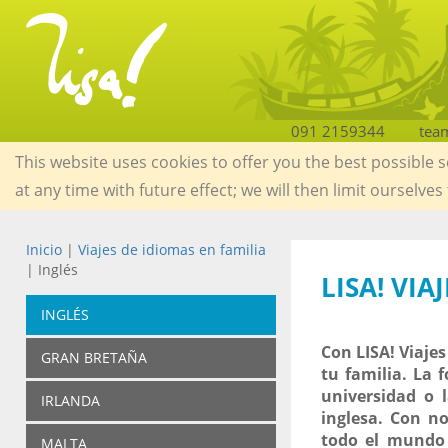
091 2159344
tea
This website uses cookies to offer you the best possible 
at any time with future effect; we will then limit ourselves
Inicio
|
Viajes de idiomas en familia
| Inglés
LISA! VIA
INGLÉS
Con LISA! Viajes
GRAN BRETAÑA
tu familia. La 
universidad o 
IRLANDA
inglesa. Con n
todo el mundo 
MALTA