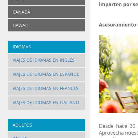
imparten por se
CANADÀ
Asesoramiento e
HAWAII
IDIOMAS
VIAJES DE IDIOMAS EN INGLÉS
VIAJES DE IDIOMAS EN ESPAÑOL
VIAJES DE IDIOMAS EN FRANCÉS
VIAJES DE IDIOMAS EN ITALIANO
ADULTOS
Desde hace 30 
Aprovecha nuest