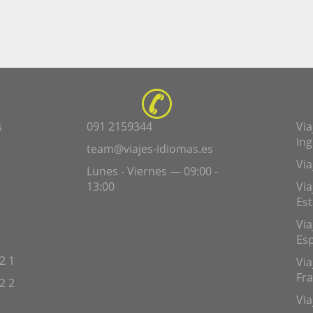
s
091 2159344
Via
Ing
team@viajes-idiomas.es
Via
Lunes - Viernes — 09:00 -
13:00
Via
Es
Via
Es
2 1
Via
Fra
2 2
Via