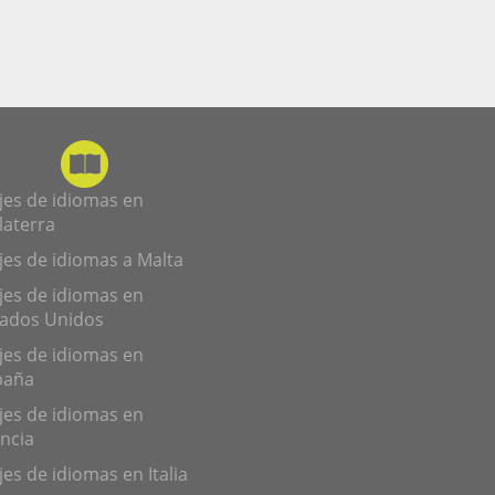
jes de idiomas en
laterra
jes de idiomas a Malta
jes de idiomas en
tados Unidos
jes de idiomas en
paña
jes de idiomas en
ncia
jes de idiomas en Italia