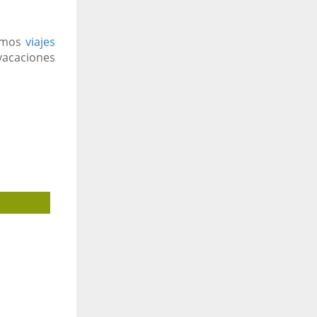
cemos
viajes
vacaciones