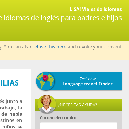
LISA! Viajes de Idiomas
de idiomas de inglés para padres e hijos
g. You can also
refuse this here
and revoke your consent
Test now
ILIAS
Language travel Finder
és junto a
¿NECESITAS AYUDA?
rabajo, la
s de habla
Correo electrónico
estinos en
 niños se