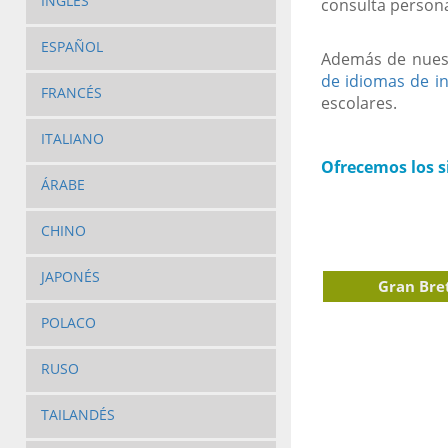
INGLÉS
consulta persona
ESPAÑOL
Además de nuest
de idiomas de in
FRANCÉS
escolares.
ITALIANO
Ofrecemos los si
ÁRABE
CHINO
JAPONÉS
Gran Bre
POLACO
RUSO
TAILANDÉS