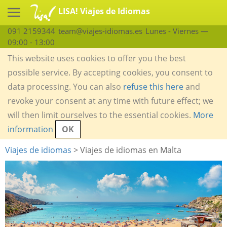
LISA! Viajes de Idiomas
091 2159344
team@viajes-idiomas.es
Lunes - Viernes —
09:00 - 13:00
This website uses cookies to offer you the best
possible service. By accepting cookies, you consent to
data processing. You can also
refuse this here
and
revoke your consent at any time with future effect; we
will then limit ourselves to the essential cookies.
More
information
OK
Viajes de idiomas
> Viajes de idiomas en Malta