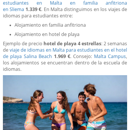
estudiantes en Malta en familia anfitriona
en Sliema
1.339 €
. En Malta distinguimos en los viajes de
idiomas para estudiantes entre:
Alojamiento en familia anfitriona
Alojamiento en hotel de playa
Ejemplo de precio
hotel de playa 4 estrellas
: 2 semanas
de
viaje de idiomas en Malta para estudiantes en el hotel
de playa Salina Beach
1.969 €
. Consejo:
Malta Campus
,
los alojamientos se encuentran dentro de la escuela de
idiomas.