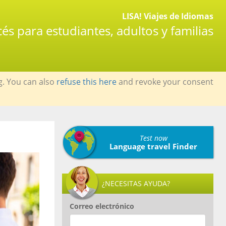
LISA! Viajes de Idiomas
és para estudiantes, adultos y familias
g. You can also
refuse this here
and revoke your consent
Test now
Language travel Finder
¿NECESITAS AYUDA?
Correo electrónico