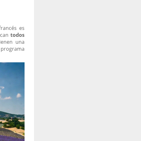
francés es
arcan
todos
tienen una
 programa