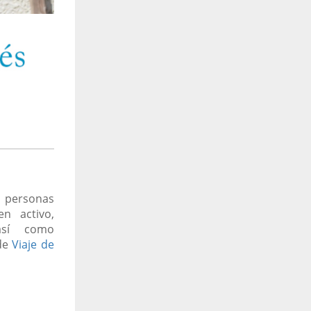
 personas
n activo,
 así como
 de
Viaje de