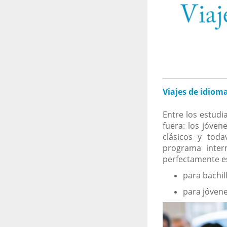
Viajes de idiom
Entre los estudi
fuera: los jóven
clásicos y tod
programa inter
perfectamente e
para bachill
para jóvene