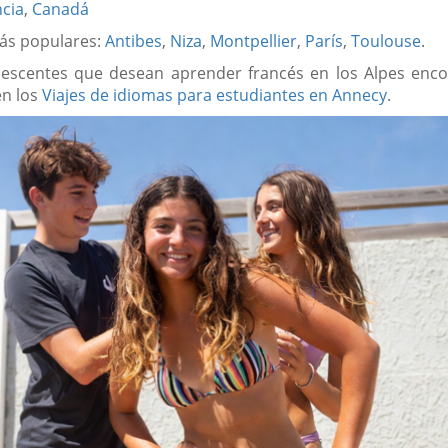
cia
,
Canadá
ás populares:
Antibes
,
Niza
,
Montpellier
,
París
,
Toulouse
.
lescentes que desean aprender francés en los Alpes enco
en los
Viajes de idiomas para estudiantes en Annecy
.