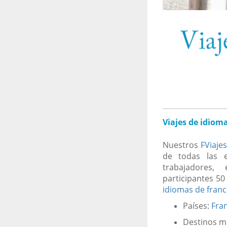
Viajes de idiom
Nuestros
FViaje
de todas las e
trabajadores, 
participantes 5
idiomas de franc
Países:
Fran
Destinos m