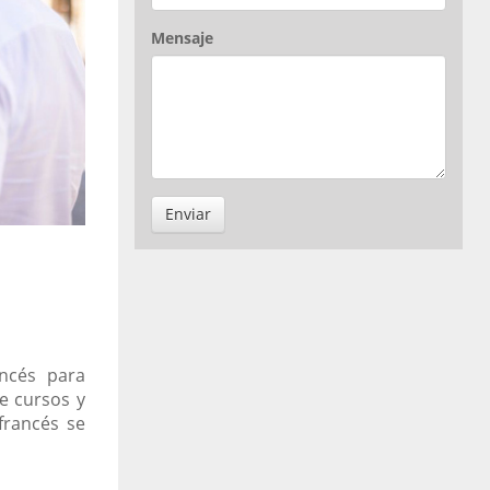
Mensaje
Enviar
ncés para
de cursos y
francés se