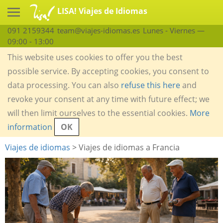
LISA! Viajes de Idiomas
091 2159344
team@viajes-idiomas.es
Lunes - Viernes —
09:00 - 13:00
This website uses cookies to offer you the best
possible service. By accepting cookies, you consent to
data processing. You can also
refuse this here
and
revoke your consent at any time with future effect; we
will then limit ourselves to the essential cookies.
More
information
OK
Viajes de idiomas
> Viajes de idiomas a Francia