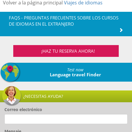
Volver a la página principal
Viajes de idiomas
FAQS - PREGUNTAS FRECUENTES SOBRE LOS CURSOS
DE IDIOMAS EN EL EXTRANJERO
¡HAZ TU RESERVA AHORA!
Test now
Language travel Finder
¿NECESITAS AYUDA?
Correo electrónico
Mensaje