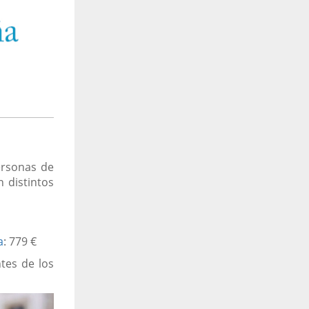
rsonas de
n distintos
a
:
779 €
tes de los