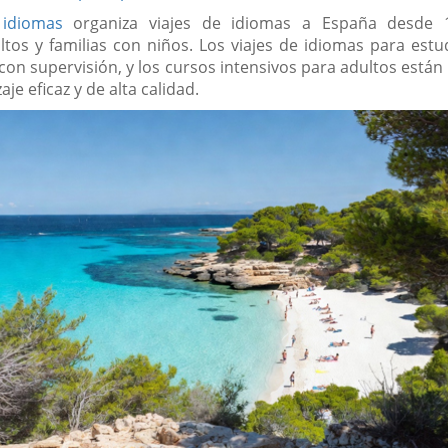
 idiomas
organiza viajes de idiomas a España desde 
ltos y familias con niños. Los viajes de idiomas para estu
on supervisión, y los cursos intensivos para adultos están
je eficaz y de alta calidad.