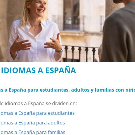
E IDIOMAS A ESPAÑA
as a España para estudiantes, adultos y familias con niñ
de idiomas a España se dividen en:
diomas a España para estudiantes
diomas a España para adultos
diomas a España para familias