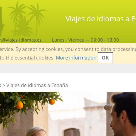
Viajes de idiomas a E
m@viajes-idiomas.es
Lunes - Viernes — 09:00 - 13:00
service. By accepting cookies, you consent to data processin
 to the essential cookies.
More information
OK
s
> Viajes de idiomas a España