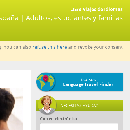
LISA! Viajes de Idiomas
spaña | Adultos, estudiantes y familias
g. You can also
refuse this here
and revoke your consent
Test now
Language travel Finder
¿NECESITAS AYUDA?
Correo electrónico