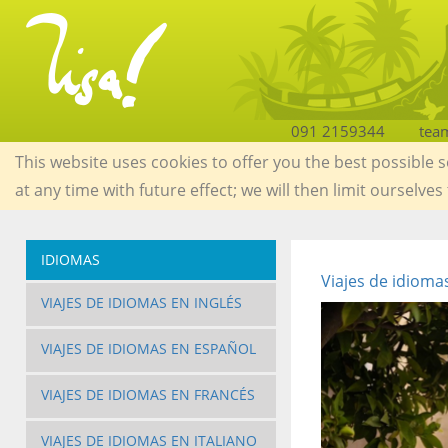
091 2159344
tea
This website uses cookies to offer you the best possible 
at any time with future effect; we will then limit ourselves
IDIOMAS
Viajes de idioma
VIAJES DE IDIOMAS EN INGLÉS
VIAJES DE IDIOMAS EN ESPAÑOL
VIAJES DE IDIOMAS EN FRANCÉS
VIAJES DE IDIOMAS EN ITALIANO