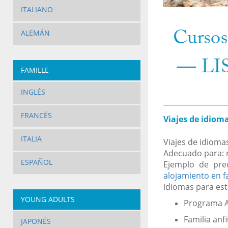
ITALIANO
ALEMÁN
FAMILLE
INGLÉS
FRANCÉS
Viajes de idiom
ITALIA
Viajes de idioma
Adecuado para: n
ESPAÑOL
Ejemplo de pre
alojamiento en f
idiomas para est
YOUNG ADULTS
Programa A
Familia anf
JAPONÉS