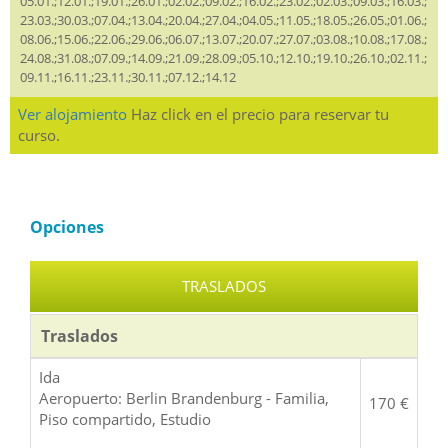
05.01.;12.01.;19.01.;26.01.;02.02.;09.02.;16.02.;23.02.;02.03.;09.03.;16.03.;
23.03.;30.03.;07.04.;13.04.;20.04.;27.04.;04.05.;11.05.;18.05.;26.05.;01.06.;
08.06.;15.06.;22.06.;29.06.;06.07.;13.07.;20.07.;27.07.;03.08.;10.08.;17.08.;
24.08.;31.08.;07.09.;14.09.;21.09.;28.09.;05.10.;12.10.;19.10.;26.10.;02.11.;
09.11.;16.11.;23.11.;30.11.;07.12.;14.12
Ver alojamiento
Haz click en el precio para reservar tu
curso.
Opciones
TRASLADOS
Traslados
Ida
Aeropuerto: Berlin Brandenburg - Familia,
170 €
Piso compartido, Estudio