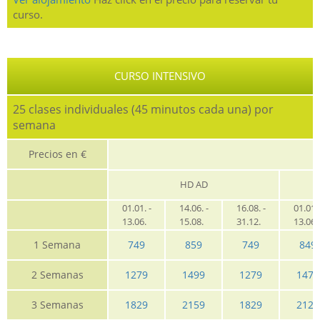
curso.
CURSO INTENSIVO
25 clases individuales (45 minutos cada una) por
semana
Precios en €
HD AD
01.01. -
14.06. -
16.08. -
01.01. 
13.06.
15.08.
31.12.
13.06
1 Semana
749
859
749
849
2 Semanas
1279
1499
1279
1479
3 Semanas
1829
2159
1829
2129