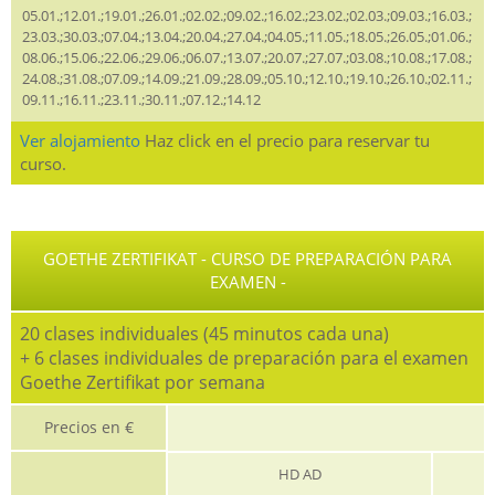
05.01.;12.01.;19.01.;26.01.;02.02.;09.02.;16.02.;23.02.;02.03.;09.03.;16.03.;
23.03.;30.03.;07.04.;13.04.;20.04.;27.04.;04.05.;11.05.;18.05.;26.05.;01.06.;
08.06.;15.06.;22.06.;29.06.;06.07.;13.07.;20.07.;27.07.;03.08.;10.08.;17.08.;
24.08.;31.08.;07.09.;14.09.;21.09.;28.09.;05.10.;12.10.;19.10.;26.10.;02.11.;
09.11.;16.11.;23.11.;30.11.;07.12.;14.12
Ver alojamiento
Haz click en el precio para reservar tu
curso.
GOETHE ZERTIFIKAT - CURSO DE PREPARACIÓN PARA
EXAMEN -
20 clases individuales (45 minutos cada una)
+ 6 clases individuales de preparación para el examen
Goethe Zertifikat por semana
Precios en €
HD AD