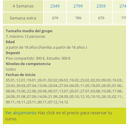
4 Semanas
2349
2799
2359
2749
Semana extra
679
789
679
779
Tamaño medio del grupo
7, máximo 12 personas
Edad
a partir de 18 años (Familia: a partir de 16 años )
Deposit
Piso compartido: 300 €, Estudio: 300 €
Niveles de competencia
todos
Fechas de inicio
05.01.;12.01.;19.01.;26.01.;02.02.;09.02.;16.02.;23.02.;02.03.;09.03.;16.03.;
23.03.;30.03.;07.04.;13.04.;20.04.;27.04.;04.05.;11.05.;18.05.;26.05.;01.06.;
08.06.;15.06.;22.06.;29.06.;06.07.;13.07.;20.07.;27.07.;03.08.;10.08.;17.08.;
24.08.;31.08.;07.09.;14.09.;21.09.;28.09.;05.10.;12.10.;19.10.;26.10.;02.11.;
09.11.;16.11.;23.11.;30.11.;07.12.;14.12
Ver alojamiento
Haz click en el precio para reservar tu
curso.