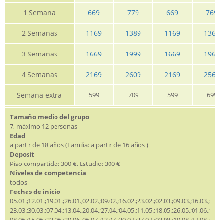
1 Semana
669
779
669
769
2 Semanas
1169
1389
1169
1369
3 Semanas
1669
1999
1669
1969
4 Semanas
2169
2609
2169
2569
Semana extra
599
709
599
699
Tamaño medio del grupo
7, máximo 12 personas
Edad
a partir de 18 años (Familia: a partir de 16 años )
Deposit
Piso compartido: 300 €, Estudio: 300 €
Niveles de competencia
todos
Fechas de inicio
05.01.;12.01.;19.01.;26.01.;02.02.;09.02.;16.02.;23.02.;02.03.;09.03.;16.03.;
23.03.;30.03.;07.04.;13.04.;20.04.;27.04.;04.05.;11.05.;18.05.;26.05.;01.06.;
08.06.;15.06.;22.06.;29.06.;06.07.;13.07.;20.07.;27.07.;03.08.;10.08.;17.08.;