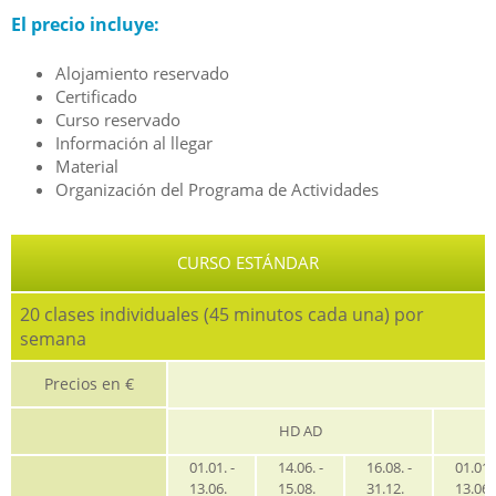
El precio incluye:
Alojamiento reservado
Certificado
Curso reservado
Información al llegar
Material
Organización del Programa de Actividades
CURSO ESTÁNDAR
20 clases individuales (45 minutos cada una) por
semana
Precios en €
HD AD
01.01. -
14.06. -
16.08. -
01.01. 
13.06.
15.08.
31.12.
13.06