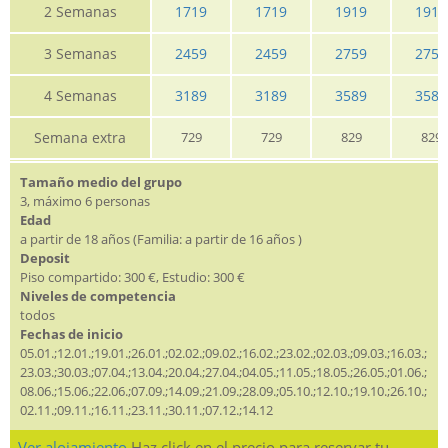
2 Semanas
1719
1719
1919
1919
3 Semanas
2459
2459
2759
2759
4 Semanas
3189
3189
3589
3589
Semana extra
729
729
829
829
Tamaño medio del grupo
3, máximo 6 personas
Edad
a partir de 18 años (Familia: a partir de 16 años )
Deposit
Piso compartido: 300 €, Estudio: 300 €
Niveles de competencia
todos
Fechas de inicio
05.01.;12.01.;19.01.;26.01.;02.02.;09.02.;16.02.;23.02.;02.03.;09.03.;16.03.;
23.03.;30.03.;07.04.;13.04.;20.04.;27.04.;04.05.;11.05.;18.05.;26.05.;01.06.;
08.06.;15.06.;22.06.;07.09.;14.09.;21.09.;28.09.;05.10.;12.10.;19.10.;26.10.;
02.11.;09.11.;16.11.;23.11.;30.11.;07.12.;14.12
Ver alojamiento
Haz click en el precio para reservar tu