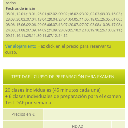
todos
Fechas de inicio
05.01.;12.01.;19.01.;26.01.;02.02.;09.02.;16.02.;23.02.;02.03.;09.03.;16.03.;
23.03.;30.03.;07.04.;13.04.;20.04.;27.04.;04.05.;11.05.;18.05.;26.05.;01.06.;
08.06.;15.06.;22.06.;29.06.;06.07.;13.07.;20.07.;27.07.;03.08.;10.08.;17.08.;
24.08.;31.08.;07.09.;14.09.;21.09.;28.09.;05.10.;12.10.;19.10.;26.10.;02.11.;
09.11.;16.11.;23.11.;30.11.;07.12.;14.12
Ver alojamiento
Haz click en el precio para reservar tu
curso.
TEST DAF - CURSO DE PREPARACIÓN PARA EXAMEN -
20 clases individuales (45 minutos cada una)
+ 6 clases individuales de preparación para el examen
Test DAF por semana
Precios en €
HD AD