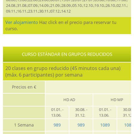
24.08.;31.08.;07.09.;14.09.;21.09.;28.09.;05.10.;12.10.;19.10.;26.10.;02.11.;
09.11.;16.11.;23.11.;30.11.;07.12.;14.12
Ver alojamiento
Haz click en el precio para reservar tu
curso.
CURSO ESTÁNDAR EN GRUPOS REDUCIDOS
20 clases en grupo reducido (45 minutos cada una)
(máx. 6 participantes) por semana
Precios en €
HD AD
HD MP
01.01. -
30.08. -
01.01. -
30.08. 
13.06.
31.12.
13.06.
31.12
1 Semana
989
989
1089
1089