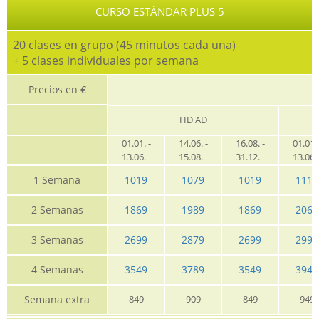
CURSO ESTÁNDAR PLUS 5
20 clases en grupo (45 minutos cada una)
+ 5 clases individuales por semana
Precios en €
HD AD
01.01. -
14.06. -
16.08. -
01.01. 
13.06.
15.08.
31.12.
13.06
1 Semana
1019
1079
1019
1119
2 Semanas
1869
1989
1869
2069
3 Semanas
2699
2879
2699
2999
4 Semanas
3549
3789
3549
3949
Semana extra
849
909
849
949