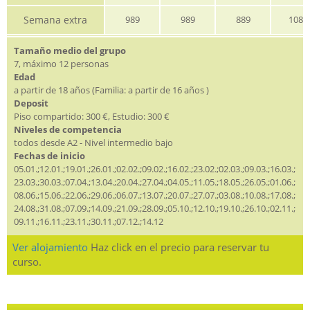
Semana extra
989
989
889
1089
Tamaño medio del grupo
7, máximo 12 personas
Edad
a partir de 18 años (Familia: a partir de 16 años )
Deposit
Piso compartido: 300 €, Estudio: 300 €
Niveles de competencia
todos desde A2 - Nivel intermedio bajo
Fechas de inicio
05.01.;12.01.;19.01.;26.01.;02.02.;09.02.;16.02.;23.02.;02.03.;09.03.;16.03.;
23.03.;30.03.;07.04.;13.04.;20.04.;27.04.;04.05.;11.05.;18.05.;26.05.;01.06.;
08.06.;15.06.;22.06.;29.06.;06.07.;13.07.;20.07.;27.07.;03.08.;10.08.;17.08.;
24.08.;31.08.;07.09.;14.09.;21.09.;28.09.;05.10.;12.10.;19.10.;26.10.;02.11.;
09.11.;16.11.;23.11.;30.11.;07.12.;14.12
Ver alojamiento
Haz click en el precio para reservar tu
curso.