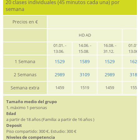
20 clases individuales (45 minutos cada una) por
semana
Precios en €
HD AD
01.01. -
14.06. -
16.08. -
01.01. 
13.06.
15.08.
31.12.
13.06
1 Semana
1529
1589
1529
1629
2 Semanas
2989
3109
2989
3189
Semana extra
1459
1519
1459
1559
Tamaño medio del grupo
1, máximo 1 personas
Edad
a partir de 18 años (Familia: a partir de 16 años )
Deposit
Piso compartido: 300 €, Estudio: 300 €
Niveles de competencia