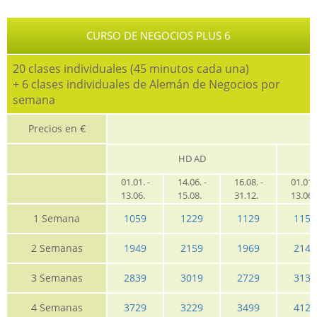
CURSO DE NEGOCIOS PLUS 6
20 clases individuales (45 minutos cada una)
+ 6 clases individuales de Alemán de Negocios por
semana
Precios en €
HD AD
01.01. -
14.06. -
16.08. -
01.01. 
13.06.
15.08.
31.12.
13.06
1 Semana
1059
1229
1129
1159
2 Semanas
1949
2159
1969
2149
3 Semanas
2839
3019
2729
3139
4 Semanas
3729
3229
3499
4129