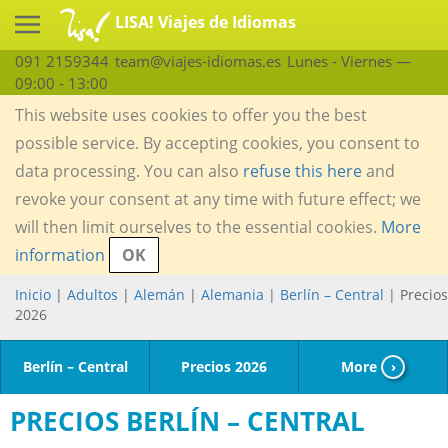
LISA! Viajes de Idiomas
091 2159344
team@viajes-idiomas.es
Lunes - Viernes —
09:00 - 13:00
This website uses cookies to offer you the best
possible service. By accepting cookies, you consent to
data processing. You can also
refuse this here
and
revoke your consent at any time with future effect; we
will then limit ourselves to the essential cookies.
More
information
OK
Inicio
|
Adultos
|
Alemán
|
Alemania
|
Berlín – Central
| Precios
2026
Berlín – Central
Precios 2026
More
›
PRECIOS BERLÍN – CENTRAL