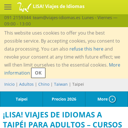
LISA! Viajes de Idiomas
091 2159344
team@viajes-idiomas.es
Lunes - Viernes —
09:00 - 13:00
This website uses cookies to offer you the best
possible service. By accepting cookies, you consent to
data processing. You can also
refuse this here
and
revoke your consent at any time with future effect; we
will then limit ourselves to the essential cookies.
More
information
OK
Inicio
|
Adultos
|
Chino
|
Taiwan
| Taipei
Taipei
Precios 2026
More
›
¡LISA! VIAJES DE IDIOMAS A
TAIPÉI PARA ADULTOS – CURSOS