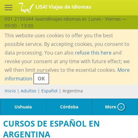
LISA! Viajes de Idiomas
091 2159344
team@viajes-idiomas.es
Lunes - Viernes —
09:00 - 13:00
This website uses cookies to offer you the best
possible service. By accepting cookies, you consent to
data processing. You can also
refuse this here
and
revoke your consent at any time with future effect; we
will then limit ourselves to the essential cookies.
More
information
OK
Inicio
|
Adultos
|
Español
| Argentina
Ushuaia
Córdoba
More
›
CURSOS DE ESPAÑOL EN
ARGENTINA