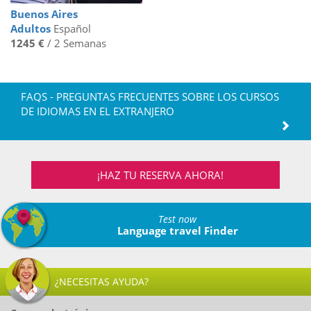
Buenos Aires
Adultos
Español
1245 €
/ 2 Semanas
FAQS - PREGUNTAS FRECUENTES SOBRE LOS CURSOS
DE IDIOMAS EN EL EXTRANJERO
¡HAZ TU RESERVA AHORA!
Test now
Language travel Finder
¿NECESITAS AYUDA?