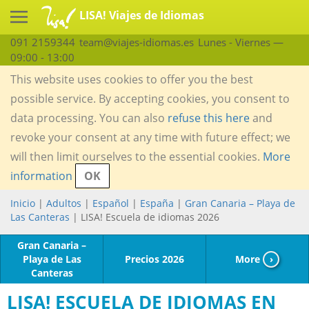
LISA! Viajes de Idiomas
091 2159344
team@viajes-idiomas.es
Lunes - Viernes —
09:00 - 13:00
This website uses cookies to offer you the best
possible service. By accepting cookies, you consent to
data processing. You can also
refuse this here
and
revoke your consent at any time with future effect; we
will then limit ourselves to the essential cookies.
More
information
OK
Inicio
|
Adultos
|
Español
|
España
|
Gran Canaria – Playa de
Las Canteras
| LISA! Escuela de idiomas 2026
Gran Canaria –
Playa de Las
Precios 2026
More
›
Canteras
LISA! ESCUELA DE IDIOMAS EN