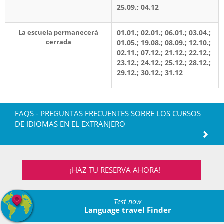
25.09.; 04.12
La escuela permanecerá
01.01.; 02.01.; 06.01.; 03.04.;
cerrada
01.05.; 19.08.; 08.09.; 12.10.;
02.11.; 07.12.; 21.12.; 22.12.;
23.12.; 24.12.; 25.12.; 28.12.;
29.12.; 30.12.; 31.12
FAQS - PREGUNTAS FRECUENTES SOBRE LOS CURSOS
DE IDIOMAS EN EL EXTRANJERO
¡HAZ TU RESERVA AHORA!
Test now
Language travel Finder