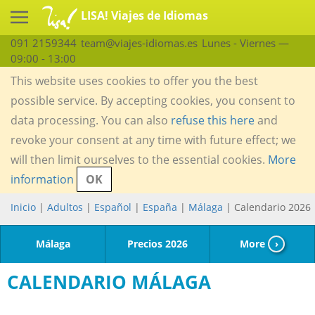
LISA! Viajes de Idiomas
091 2159344
team@viajes-idiomas.es
Lunes - Viernes —
09:00 - 13:00
This website uses cookies to offer you the best
possible service. By accepting cookies, you consent to
data processing. You can also
refuse this here
and
revoke your consent at any time with future effect; we
will then limit ourselves to the essential cookies.
More
information
OK
Inicio
|
Adultos
|
Español
|
España
|
Málaga
| Calendario 2026
Málaga
Precios 2026
More
›
CALENDARIO MÁLAGA