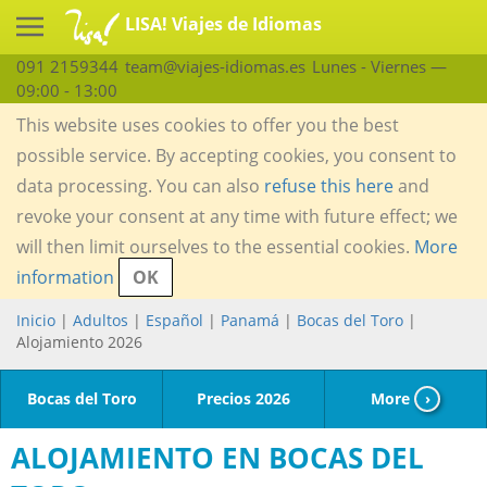
LISA! Viajes de Idiomas
091 2159344
team@viajes-idiomas.es
Lunes - Viernes —
09:00 - 13:00
This website uses cookies to offer you the best
possible service. By accepting cookies, you consent to
data processing. You can also
refuse this here
and
revoke your consent at any time with future effect; we
will then limit ourselves to the essential cookies.
More
information
OK
Inicio
|
Adultos
|
Español
|
Panamá
|
Bocas del Toro
|
Alojamiento 2026
Bocas del Toro
Precios 2026
More
›
ALOJAMIENTO EN BOCAS DEL