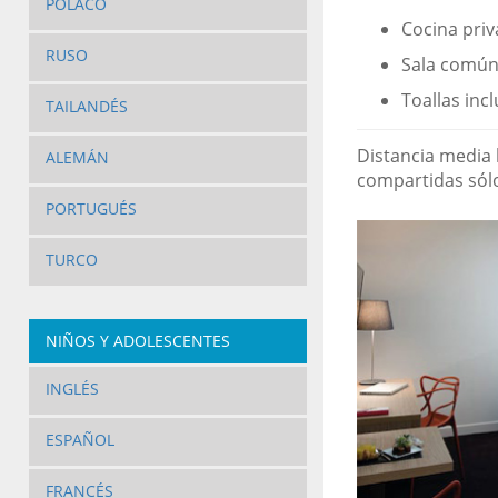
POLACO
Cocina pri
RUSO
Sala común 
Toallas inc
TAILANDÉS
Distancia media 
ALEMÁN
compartidas sólo
PORTUGUÉS
TURCO
NIÑOS Y ADOLESCENTES
INGLÉS
ESPAÑOL
FRANCÉS