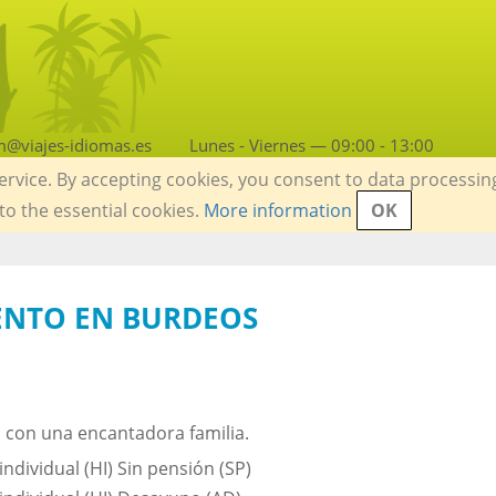
m@viajes-idiomas.es
Lunes - Viernes — 09:00 - 13:00
service. By accepting cookies, you consent to data processin
 to the essential cookies.
More information
OK
ENTO EN BURDEOS
s con una encantadora familia.
individual (HI) Sin pensión (SP)