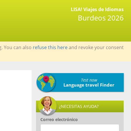
LISA! Viajes de Idiomas
Burdeos 2026
g. You can also
refuse this here
and revoke your consent
Test now
Language travel Finder
¿NECESITAS AYUDA?
Correo electrónico