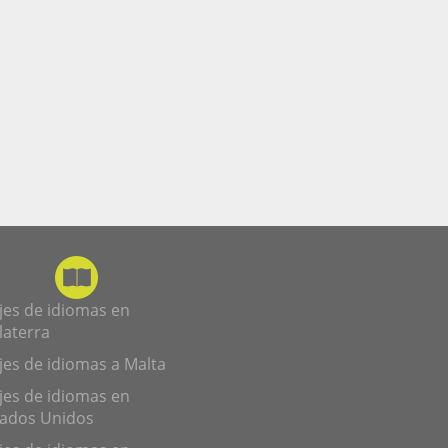
jes de idiomas en
laterra
jes de idiomas a Malta
jes de idiomas en
tados Unidos