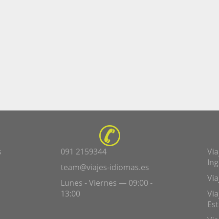
s
091 2159344
Via
Ing
team@viajes-idiomas.es
Via
Lunes - Viernes — 09:00 -
13:00
Via
Es