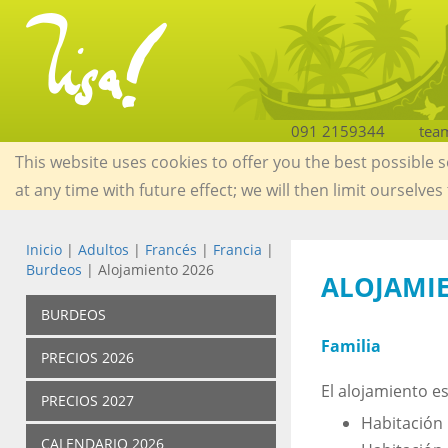
091 2159344
tea
This website uses cookies to offer you the best possible 
at any time with future effect; we will then limit ourselves
Inicio
|
Adultos
|
Francés
|
Francia
|
Burdeos
| Alojamiento 2026
ALOJAMI
BURDEOS
Familia
PRECIOS 2026
El alojamiento e
PRECIOS 2027
Habitación 
CALENDARIO 2026