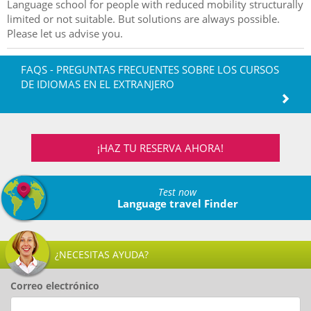
Language school for people with reduced mobility structurally
limited or not suitable. But solutions are always possible.
Please let us advise you.
FAQS - PREGUNTAS FRECUENTES SOBRE LOS CURSOS
DE IDIOMAS EN EL EXTRANJERO
¡HAZ TU RESERVA AHORA!
Test now
Language travel Finder
¿NECESITAS AYUDA?
Correo electrónico