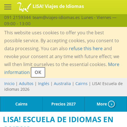
LISA! Viajes de Idiomas
091 2159344
team@viajes-idiomas.es
Lunes - Viernes —
09:00 - 13:00
This website uses cookies to offer you the best
possible service. By accepting cookies, you consent to
data processing. You can also
refuse this here
and
revoke your consent at any time with future effect; we
will then limit ourselves to the essential cookies.
More
information
OK
Inicio
|
Adultos
|
Inglés
|
Australia
|
Cairns
| LISA! Escuela de
idiomas 2026
Cairns
Precios 2027
More
›
LISA! ESCUELA DE IDIOMAS EN