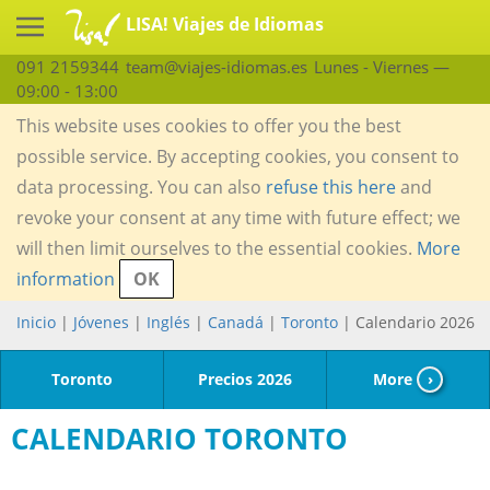
LISA! Viajes de Idiomas
091 2159344
team@viajes-idiomas.es
Lunes - Viernes —
09:00 - 13:00
This website uses cookies to offer you the best
possible service. By accepting cookies, you consent to
data processing. You can also
refuse this here
and
revoke your consent at any time with future effect; we
will then limit ourselves to the essential cookies.
More
information
OK
Inicio
|
Jóvenes
|
Inglés
|
Canadá
|
Toronto
| Calendario 2026
Toronto
Precios 2026
More
›
CALENDARIO TORONTO