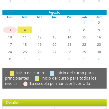
3
4
5
6
7
8
9
Agosto
Lun
Mar
Mié
Jue
Vie
Sáb
Dom
1
2
3
4
5
6
7
8
9
10
11
12
13
14
15
16
17
18
19
20
21
22
23
24
25
26
27
28
29
30
31
1
2
3
4
5
6
Inicio del curso
Inicio del curso para
principiantes
Inicio del curso para todos los
niveles
La escuela permanecerá cerrada
Detalles