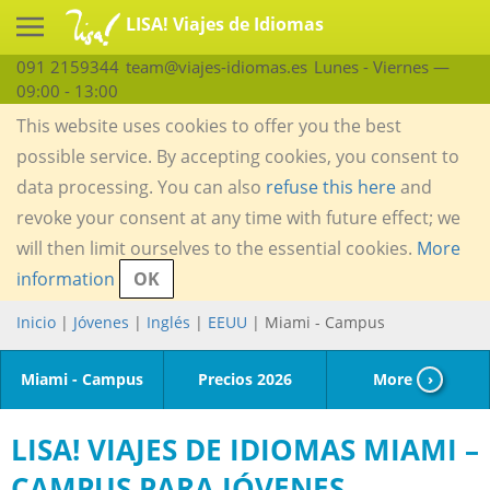
LISA! Viajes de Idiomas
091 2159344
team@viajes-idiomas.es
Lunes - Viernes —
09:00 - 13:00
This website uses cookies to offer you the best
possible service. By accepting cookies, you consent to
data processing. You can also
refuse this here
and
revoke your consent at any time with future effect; we
will then limit ourselves to the essential cookies.
More
information
OK
Inicio
|
Jóvenes
|
Inglés
|
EEUU
| Miami - Campus
Miami - Campus
Precios 2026
More
›
LISA! VIAJES DE IDIOMAS MIAMI –
CAMPUS PARA JÓVENES