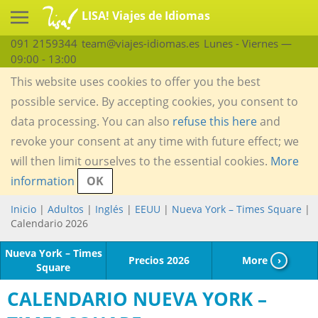
LISA! Viajes de Idiomas
091 2159344
team@viajes-idiomas.es
Lunes - Viernes —
09:00 - 13:00
This website uses cookies to offer you the best
possible service. By accepting cookies, you consent to
data processing. You can also
refuse this here
and
revoke your consent at any time with future effect; we
will then limit ourselves to the essential cookies.
More
information
OK
Inicio
|
Adultos
|
Inglés
|
EEUU
|
Nueva York – Times Square
|
Calendario 2026
Nueva York – Times
Precios 2026
More
›
Square
CALENDARIO NUEVA YORK –