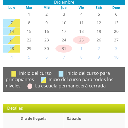
Diciembre
Lun
Mar
Mié
Jue
Vie
Sáb
Dom
1
2
3
4
5
6
7
8
9
10
11
12
13
14
15
16
17
18
19
20
21
22
23
24
25
26
27
28
29
30
31
1
2
3
4
5
6
7
8
9
10
Inicio del curso
Inicio del curso para
principiantes
Inicio del curso para todos los
niveles
La escuela permanecerá cerrada
Detalles
Día de llegada
Sábado