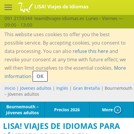
LISA! Viajes de Idiomas
091 2159344
team@viajes-idiomas.es
Lunes - Viernes —
09:00 - 13:00
This website uses cookies to offer you the best
possible service. By accepting cookies, you consent to
data processing. You can also
refuse this here
and
revoke your consent at any time with future effect; we
will then limit ourselves to the essential cookies.
More
information
OK
Inicio
|
Jóvenes adultos
|
Inglés
|
Gran Bretaña
| Bournemouth
– Jóvenes adultos
Bournemouth –
Precios 2026
More
›
Jóvenes adultos
LISA! VIAJES DE IDIOMAS PARA