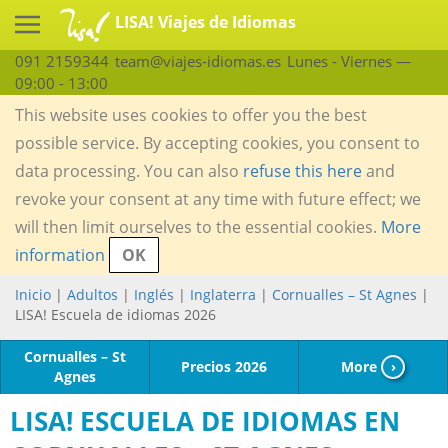
LISA! Viajes de Idiomas
091 2159344
team@viajes-idiomas.es
Lunes - Viernes —
09:00 - 13:00
This website uses cookies to offer you the best
possible service. By accepting cookies, you consent to
data processing. You can also
refuse this here
and
revoke your consent at any time with future effect; we
will then limit ourselves to the essential cookies.
More
information
OK
Inicio
|
Adultos
|
Inglés
|
Inglaterra
|
Cornualles – St Agnes
|
LISA! Escuela de idiomas 2026
Cornualles – St
Precios 2026
More
›
Agnes
LISA! ESCUELA DE IDIOMAS EN