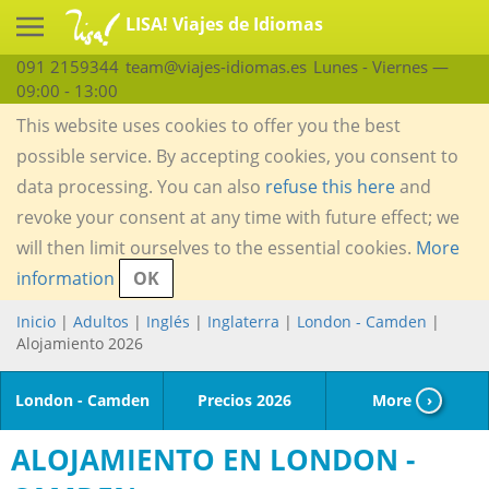
LISA! Viajes de Idiomas
091 2159344
team@viajes-idiomas.es
Lunes - Viernes —
09:00 - 13:00
This website uses cookies to offer you the best
possible service. By accepting cookies, you consent to
data processing. You can also
refuse this here
and
revoke your consent at any time with future effect; we
will then limit ourselves to the essential cookies.
More
information
OK
Inicio
|
Adultos
|
Inglés
|
Inglaterra
|
London - Camden
|
Alojamiento 2026
London - Camden
Precios 2026
More
›
ALOJAMIENTO EN LONDON -