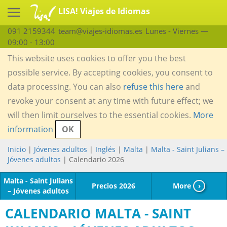
LISA! Viajes de Idiomas
091 2159344
team@viajes-idiomas.es
Lunes - Viernes —
09:00 - 13:00
This website uses cookies to offer you the best
possible service. By accepting cookies, you consent to
data processing. You can also
refuse this here
and
revoke your consent at any time with future effect; we
will then limit ourselves to the essential cookies.
More
information
OK
Inicio
|
Jóvenes adultos
|
Inglés
|
Malta
|
Malta - Saint Julians –
Jóvenes adultos
| Calendario 2026
Malta - Saint Julians
Precios 2026
More
›
– Jóvenes adultos
CALENDARIO MALTA - SAINT