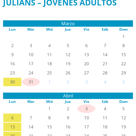
JULIANS – JÓVENES ADULTOS
Marzo
Lun
Mar
Mié
Jue
Vie
Sáb
Dom
1
2
3
4
5
6
7
8
9
10
11
12
13
14
15
16
17
18
19
20
21
22
23
24
25
26
27
28
29
30
31
1
2
3
4
5
Abril
Lun
Mar
Mié
Jue
Vie
Sáb
Dom
1
2
3
4
5
6
7
8
9
10
11
12
13
14
15
16
17
18
19
20
21
22
23
24
25
26