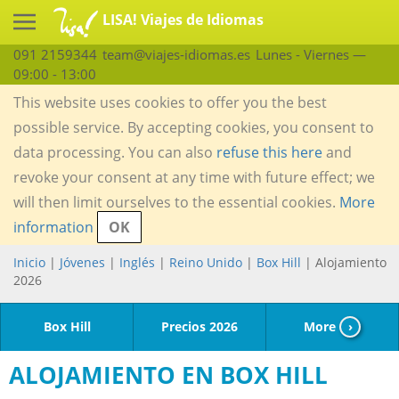
LISA! Viajes de Idiomas
091 2159344
team@viajes-idiomas.es
Lunes - Viernes —
09:00 - 13:00
This website uses cookies to offer you the best
possible service. By accepting cookies, you consent to
data processing. You can also
refuse this here
and
revoke your consent at any time with future effect; we
will then limit ourselves to the essential cookies.
More
information
OK
Inicio
|
Jóvenes
|
Inglés
|
Reino Unido
|
Box Hill
| Alojamiento
2026
Box Hill
Precios 2026
More
›
ALOJAMIENTO EN BOX HILL