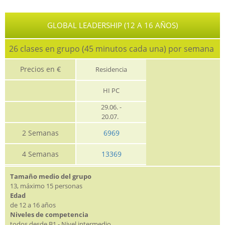
GLOBAL LEADERSHIP (12 A 16 AÑOS)
26 clases en grupo (45 minutos cada una) por semana
Precios en €
Residencia
HI PC
29.06. -
20.07.
2 Semanas
6969
4 Semanas
13369
Tamaño medio del grupo
13, máximo 15 personas
Edad
de 12 a 16 años
Niveles de competencia
todos desde B1 - Nivel intermedio