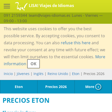
LISA! Viajes de Idiomas
091 2159344
team@viajes-idiomas.es
Lunes - Viernes —
09:00 - 13:00
This website uses cookies to offer you the best
possible service. By accepting cookies, you consent to
data processing. You can also
refuse this here
and
revoke your consent at any time with future effect; we
will then limit ourselves to the essential cookies.
More
information
OK
Inicio
|
Jóvenes
|
Inglés
|
Reino Unido
|
Eton
| Precios 2026
Eton
Precios 2026
More
›
PRECIOS ETON