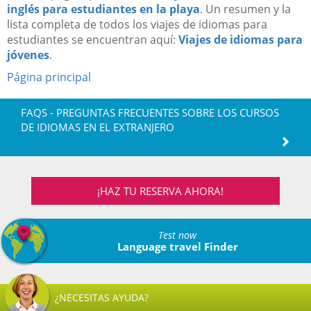
inglés para estudiantes en la playa
. Un resumen y la
lista completa de todos los viajes de idiomas para
estudiantes se encuentran aquí:
Viajes de idiomas para
jóvenes
.
Página principal
FAQS - PREGUNTAS FRECUENTES SOBRE LOS CURSOS
DE IDIOMAS EN EL EXTRANJERO
¡HAZ TU RESERVA AHORA!
Test now
Language travel Finder
¿NECESITAS AYUDA?