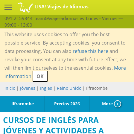
LISA! Viajes de Idiomas
091 2159344
team@viajes-idiomas.es
Lunes - Viernes —
09:00 - 13:00
This website uses cookies to offer you the best
possible service. By accepting cookies, you consent to
data processing. You can also
refuse this here
and
revoke your consent at any time with future effect; we
will then limit ourselves to the essential cookies.
More
information
OK
Inicio
|
Jóvenes
|
Inglés
|
Reino Unido
| Ilfracombe
Ilfracombe
Precios 2026
More
›
CURSOS DE INGLÉS PARA
JÓVENES Y ACTIVIDADES A