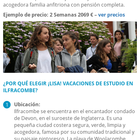
acogedora familia anfitriona con pensión completa.
Ejemplo de precio: 2 Semanas 2069 € –
ver precios
¿POR QUÉ ELEGIR ¡LISA! VACACIONES DE ESTUDIO EN
ILFRACOMBE?
Ubicación:
Ilfracombe se encuentra en el encantador condado
de Devon, en el suroeste de Inglaterra. Es una
pequeña ciudad costera segura, verde, limpia y
acogedora, famosa por su comunidad tradicional y
su paisaje pintoresco. La playa de Woolacombe,