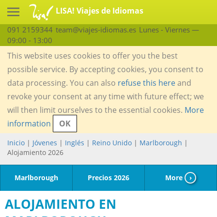
LISA! Viajes de Idiomas
091 2159344
team@viajes-idiomas.es
Lunes - Viernes —
09:00 - 13:00
This website uses cookies to offer you the best
possible service. By accepting cookies, you consent to
data processing. You can also
refuse this here
and
revoke your consent at any time with future effect; we
will then limit ourselves to the essential cookies.
More
information
OK
Inicio
|
Jóvenes
|
Inglés
|
Reino Unido
|
Marlborough
|
Alojamiento 2026
Marlborough
Precios 2026
More
›
ALOJAMIENTO EN