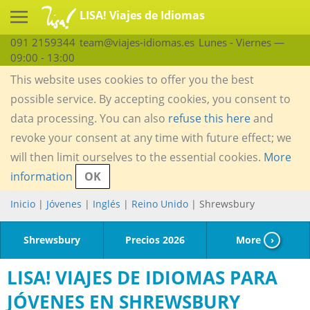
LISA! Viajes de Idiomas
091 2159344
team@viajes-idiomas.es
Lunes - Viernes —
09:00 - 13:00
This website uses cookies to offer you the best
possible service. By accepting cookies, you consent to
data processing. You can also
refuse this here
and
revoke your consent at any time with future effect; we
will then limit ourselves to the essential cookies.
More
information
OK
Inicio
|
Jóvenes
|
Inglés
|
Reino Unido
| Shrewsbury
Shrewsbury
Precios 2026
More
›
LISA! VIAJES DE IDIOMAS PARA
JÓVENES EN SHREWSBURY