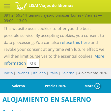
LISA! Viajes de Idiomas
091 2159344
team@viajes-idiomas.es
Lunes - Viernes —
09:00 - 13:00
This website uses cookies to offer you the best
possible service. By accepting cookies, you consent to
data processing. You can also
refuse this here
and
revoke your consent at any time with future effect; we
will then limit ourselves to the essential cookies.
More
information
OK
Inicio
|
Jóvenes
|
Italiano
|
Italia
|
Salerno
| Alojamiento 2026
Salerno
Precios 2026
More
›
ALOJAMIENTO EN SALERNO