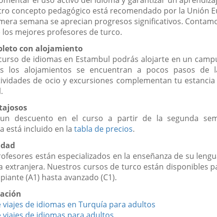
stro concepto pedagógico está recomendado por la Unión E
imera semana se aprecian progresos significativos. Contam
 los mejores profesores de turco.
pleto con alojamiento
curso de idiomas en Estambul podrás alojarte en un camp
os los alojamientos se encuentran a pocos pasos de l
tividades de ocio y excursiones complementan tu estancia l
.
tajosos
un descuento en el curso a partir de la segunda sem
 está incluido en la
tabla de precios
.
idad
rofesores están especializados en la enseñanza de su leng
 extranjera. Nuestros cursos de turco están disponibles pa
piante (A1) hasta avanzado (C1).
ación
viajes de idiomas en Turquía para adultos
viajes de idiomas para adultos