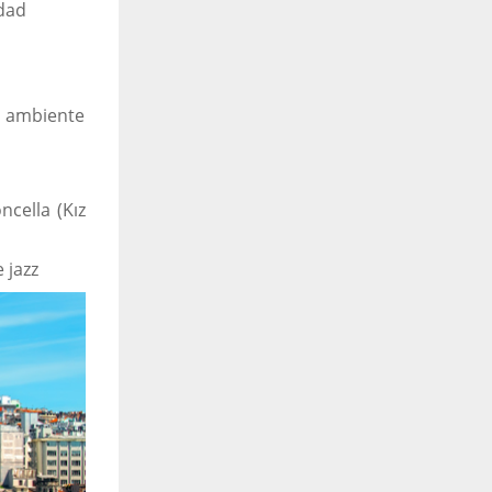
udad
el ambiente
ncella (Kız
 jazz