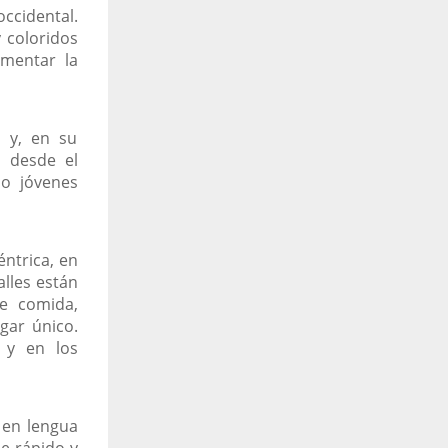
cidental.
 coloridos
imentar la
 y, en su
s desde el
 o jóvenes
éntrica, en
alles están
de comida,
gar único.
 y en los
 en lengua
je rápido y