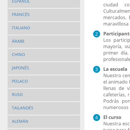
ESPAÑOL
ciudad co
Culturalmen
FRANCÉS
mercados. 
maravillosa 
ITALIANO
Participant
Los partic
ÁRABE
mayoría, vi
primer día
CHINO
profesionale
JAPONÉS
La escuela
Nuestro cent
POLACO
el animado b
llenas de v
cafeterías,
RUSO
Podrás pon
numerosos c
TAILANDÉS
El curso
ALEMÁN
Nuestra esc
turca para f