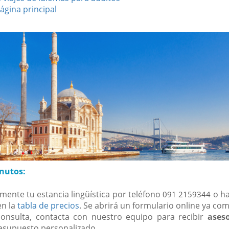
página principal
nutos:
nte tu estancia lingüística por teléfono
o haz
091 2159344
en la
tabla de precios
. Se abrirá un formulario online ya co
consulta, contacta con nuestro equipo para recibir
aseso
esupuesto personalizado.