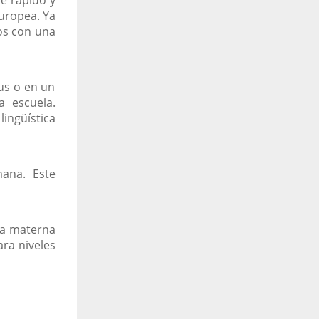
uropea. Ya
os con una
us o en un
a escuela.
ingüística
ana. Este
ua materna
ra niveles