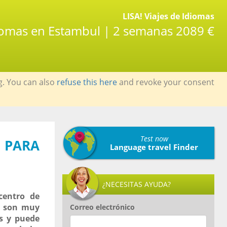
LISA! Viajes de Idiomas
diomas en Estambul | 2 semanas 2089 €
g. You can also
refuse this here
and revoke your consent
Test now
 PARA
Language travel Finder
¿NECESITAS AYUDA?
centro de
 y son muy
Correo electrónico
es y puede