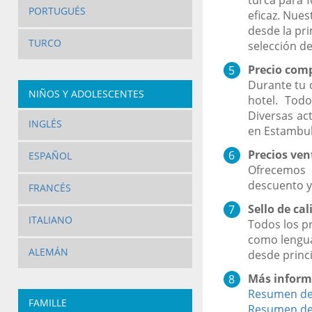
PORTUGUÉS
eficaz. Nue
desde la pr
TURCO
selección de
Precio com
Durante tu 
NIÑOS Y ADOLESCENTES
hotel. Tod
Diversas ac
INGLÉS
en Estambul
Precios ven
ESPAÑOL
Ofrecemos 
descuento ya
FRANCÉS
Sello de cal
ITALIANO
Todos los p
como lengua
ALEMÁN
desde princi
Más inform
Resumen de 
FAMILLE
Resumen de 