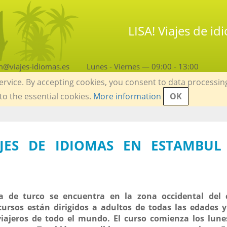
LISA! Viajes de i
m@viajes-idiomas.es
Lunes - Viernes — 09:00 - 13:00
service. By accepting cookies, you consent to data processin
 to the essential cookies.
More information
OK
IAJES DE IDIOMAS EN ESTAMBUL
a de turco se encuentra en la zona occidental del 
cursos están dirigidos a adultos de todas las edades
viajeros de todo el mundo. El curso comienza los lun