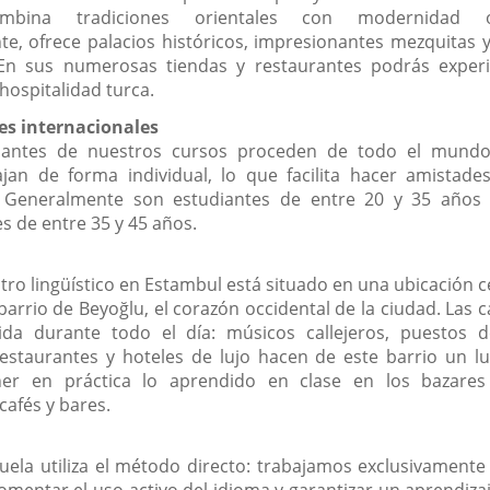
mbina tradiciones orientales con modernidad oc
te, ofrece palacios históricos, impresionantes mezquitas y
En sus numerosas tiendas y restaurantes podrás exper
hospitalidad turca.
es internacionales
ipantes de nuestros cursos proceden de todo el mundo
ajan de forma individual, lo que facilita hacer amistade
. Generalmente son estudiantes de entre 20 y 35 años
s de entre 35 y 45 años.
ro lingüístico en Estambul está situado en una ubicación c
arrio de Beyoğlu, el corazón occidental de la ciudad. Las c
ida durante todo el día: músicos callejeros, puestos 
 restaurantes y hoteles de lujo hacen de este barrio un lu
er en práctica lo aprendido en clase en los bazares
afés y bares.
uela utiliza el método directo: trabajamos exclusivamente
omentar el uso activo del idioma y garantizar un aprendiza