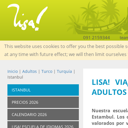
091 2159344
tea
This website uses cookies to offer you the best possible 
at any time with future effect; we will then limit ourselves
Inicio
|
Adultos
|
Turco
|
Turquía
|
Istanbul
LISA! V
ADULTOS
ISTANBUL
PRECIOS 2026
Nuestra escuel
CALENDARIO 2026
Estambul. Los 
valorados por 
LISA! ESCUELA DE IDIOMAS 2026