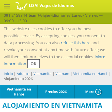
LISA! Viajes de Idiomas
091 2159344
team@viajes-idiomas.es
Lunes - Viernes —
09:00 - 13:00
This website uses cookies to offer you the best
possible service. By accepting cookies, you consent to
data processing. You can also
refuse this here
and
revoke your consent at any time with future effect; we
will then limit ourselves to the essential cookies.
More
information
OK
Inicio
|
Adultos
|
Vietnamita
|
Vietnam
|
Vietnamita en Hanoi
|
Alojamiento 2026
Vietnamita en
Precios 2026
More
›
Hanoi
ALOJAMIENTO EN VIETNAMITA