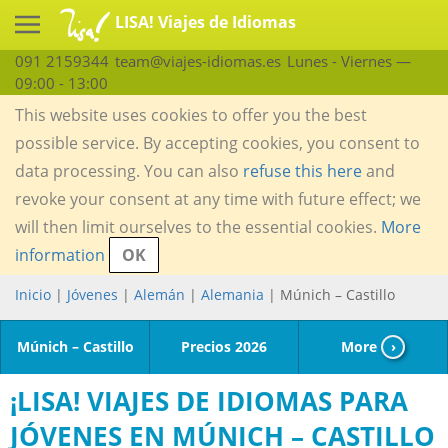
LISA! Viajes de Idiomas
091 2159344
team@viajes-idiomas.es
Lunes - Viernes —
09:00 - 13:00
This website uses cookies to offer you the best
possible service. By accepting cookies, you consent to
data processing. You can also
refuse this here
and
revoke your consent at any time with future effect; we
will then limit ourselves to the essential cookies.
More
information
OK
Inicio
|
Jóvenes
|
Alemán
|
Alemania
| Múnich – Castillo
Múnich – Castillo
Precios 2026
More
›
¡LISA! VIAJES DE IDIOMAS PARA
JÓVENES EN MÚNICH – CASTILLO