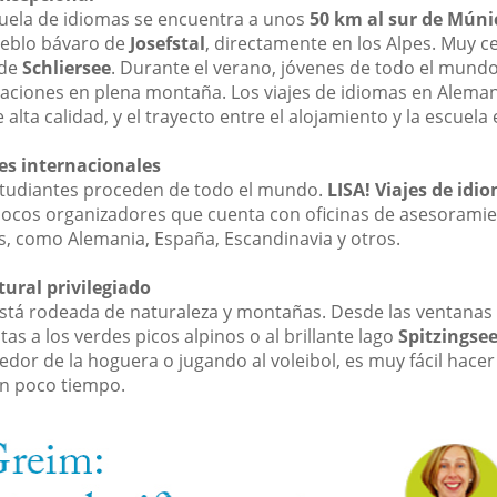
uela de idiomas se encuentra a unos
50 km al sur de Múni
eblo bávaro de
Josefstal
, directamente en los Alpes. Muy c
 de
Schliersee
. Durante el verano, jóvenes de todo el mund
caciones en plena montaña. Los viajes de idiomas en Alema
 alta calidad, y el trayecto entre el alojamiento y la escuela 
es internacionales
tudiantes proceden de todo el mundo.
LISA! Viajes de idi
pocos organizadores que cuenta con oficinas de asesorami
s, como Alemania, España, Escandinavia y otros.
ural privilegiado
está rodeada de naturaleza y montañas. Desde las ventanas
stas a los verdes picos alpinos o al brillante lago
Spitzingse
dedor de la hoguera o jugando al voleibol, es muy fácil hace
n poco tiempo.