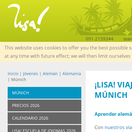
091 2159344
tea
This website uses cookies to offer you the best possible 
at any time with future effect; we will then limit ourselves
Inicio
|
Jóvenes
|
Alemán
|
Alemania
| Múnich
¡LISA! VI
MÚNICH
MÚNICH
PRECIOS 2026
Aprender alemá
CALENDARIO 2026
Con
nuestros vi
LISA! ESCUELA DE IDIOMAS 2026