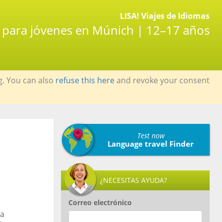
LISA! Viajes de Idiomas
s para jóvenes en Múnich | 12–17 años
g. You can also
refuse this here
and revoke your consent
Test now
Language travel Finder
¿NECESITAS AYUDA?
Correo electrónico
na