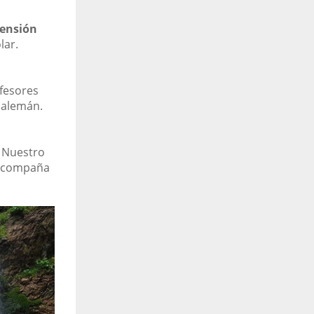
ensión
lar.
ofesores
 alemán.
. Nuestro
s acompaña