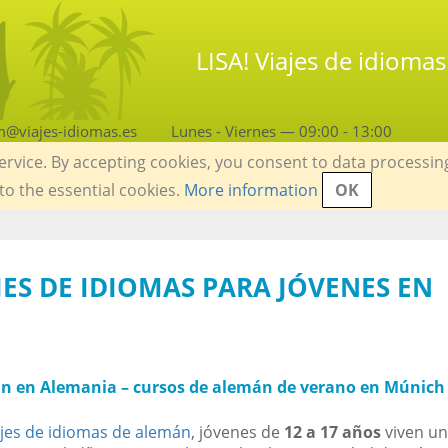
LISA! Viajes de idioma
m@viajes-idiomas.es
Lunes - Viernes — 09:00 - 13:00
service. By accepting cookies, you consent to data processin
 to the essential cookies.
More information
OK
AJES DE IDIOMAS PARA JÓVENES EN
n en Alemania – cursos de alemán de verano en Múnich
ajes de idiomas de alemán
, jóvenes de
12 a 17 años
viven u