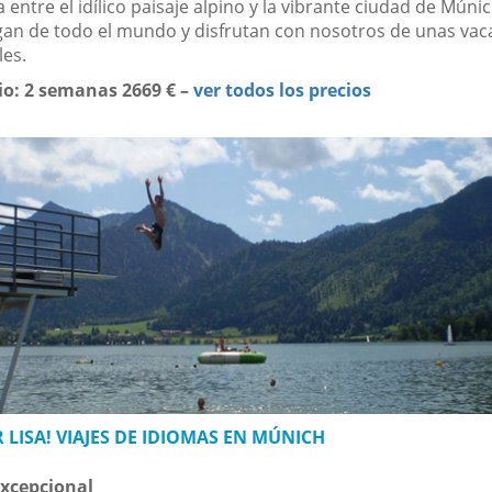
 entre el idílico paisaje alpino y la vibrante ciudad de Múnic
egan de todo el mundo y disfrutan con nosotros de unas vac
les.
io: 2 semanas
2669 €
–
ver todos los precios
 LISA! VIAJES DE IDIOMAS EN MÚNICH
excepcional