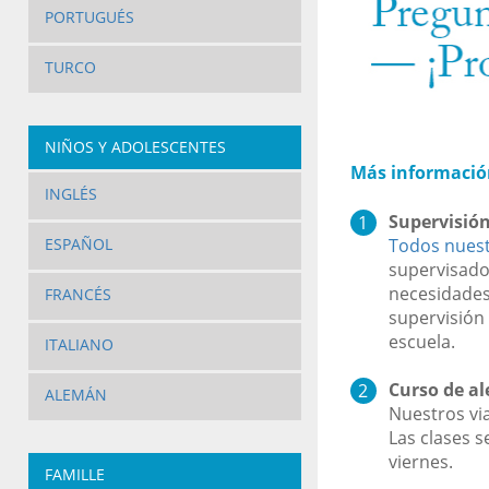
PORTUGUÉS
TURCO
NIÑOS Y ADOLESCENTES
Más informació
INGLÉS
Supervisió
Todos nuest
ESPAÑOL
supervisado
necesidades
FRANCÉS
supervisión 
escuela.
ITALIANO
Curso de a
ALEMÁN
Nuestros vi
Las clases s
viernes.
FAMILLE