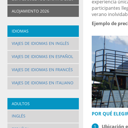
experiencia única
participantes ll
ALOJAMIENTO 2026
verano inolvidab
Ejemplo de prec
IDIOMAS
VIAJES DE IDIOMAS EN INGLÉS
VIAJES DE IDIOMAS EN ESPAÑOL
VIAJES DE IDIOMAS EN FRANCÉS
VIAJES DE IDIOMAS EN ITALIANO
ADULTOS
POR QUÉ ELEGIR
INGLÉS
Ubicación 