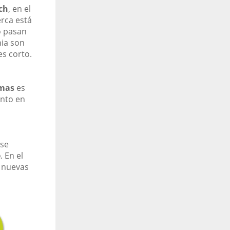
ch
, en el
erca está
o pasan
nia son
es corto.
omas
es
ento en
 se
e
. En el
r nuevas