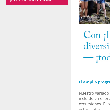
¡HAZ TU RESERVA AHORA!
El amplio progr
Nuestro variado 
incluido en el pr
excursiones. El 
estudiantes.