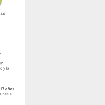
y
s
in
o y la
 17 años
.
lunes a