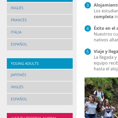
Alojamient
INGLÉS
Los estudian
completa
in
FRANCÉS
Éxito en el
ITALIA
Nuestros cur
nativos alta
ESPAÑOL
Viaje y lleg
La llegada y 
equipo recib
YOUNG ADULTS
hasta el alo
JAPONÉS
INGLÉS
ESPAÑOL