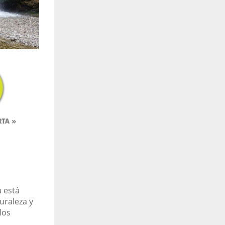
a está
uraleza y
los