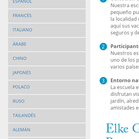
ESPAÑOL
Nuestra esc
pequeño pu
FRANCÉS
la localidad
aquí sus va
ITALIANO
seguros y de
ÁRABE
Participant
Nuestros es
CHINO
uno de los 
varios paíse
JAPONÉS
Entorno nat
La escuela 
POLACO
disfrutan vi
jardín, alre
RUSO
amistades e
TAILANDÉS
ALEMÁN