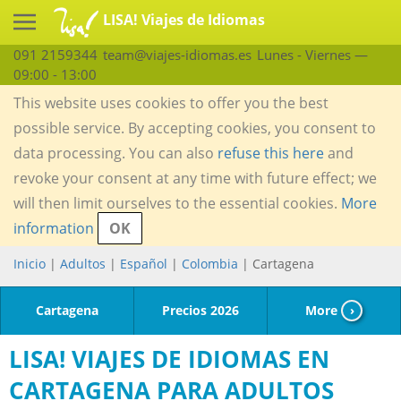
LISA! Viajes de Idiomas
091 2159344
team@viajes-idiomas.es
Lunes - Viernes —
09:00 - 13:00
This website uses cookies to offer you the best
possible service. By accepting cookies, you consent to
data processing. You can also
refuse this here
and
revoke your consent at any time with future effect; we
will then limit ourselves to the essential cookies.
More
information
OK
Inicio
|
Adultos
|
Español
|
Colombia
| Cartagena
Cartagena
Precios 2026
More
›
LISA! VIAJES DE IDIOMAS EN
CARTAGENA PARA ADULTOS