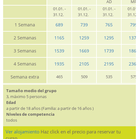
AD
MP
01.01. -
01.01. -
01.01. -
01.01. 
31.12.
31.12.
31.12.
31.12
1 Semana
689
739
765
799
2 Semanas
1165
1259
1295
1379
3 Semanas
1539
1669
1739
1865
4 Semanas
1935
2105
2195
2369
Semana extra
465
509
535
575
Tamaño medio del grupo
3, máximo 5 personas
Edad
a partir de 18 años (Familia: a partir de 16 años )
Niveles de competencia
todos
Ver alojamiento
Haz click en el precio para reservar tu
curso.