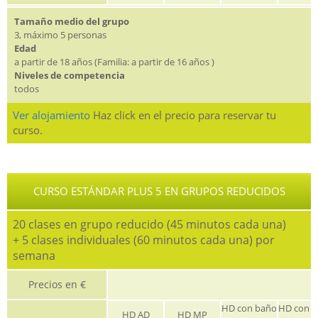
Tamaño medio del grupo
3, máximo 5 personas
Edad
a partir de 18 años (Familia: a partir de 16 años )
Niveles de competencia
todos
Ver alojamiento
Haz click en el precio para reservar tu
curso.
CURSO ESTÁNDAR PLUS 5 EN GRUPOS REDUCIDOS
20 clases en grupo reducido (45 minutos cada una)
+ 5 clases individuales (60 minutos cada una) por
semana
Precios en €
HD con baño
HD con 
HD AD
HD MP