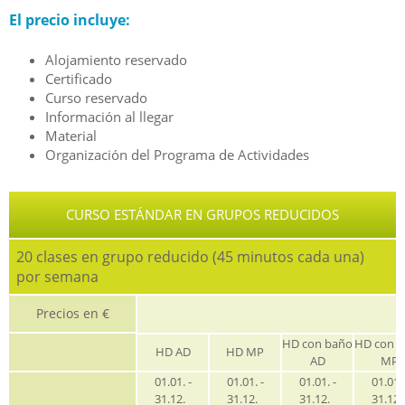
El precio incluye:
Alojamiento reservado
Certificado
Curso reservado
Información al llegar
Material
Organización del Programa de Actividades
CURSO ESTÁNDAR EN GRUPOS REDUCIDOS
20 clases en grupo reducido (45 minutos cada una)
por semana
Precios en €
HD con baño
HD con 
HD AD
HD MP
AD
MP
01.01. -
01.01. -
01.01. -
01.01. 
31.12.
31.12.
31.12.
31.12