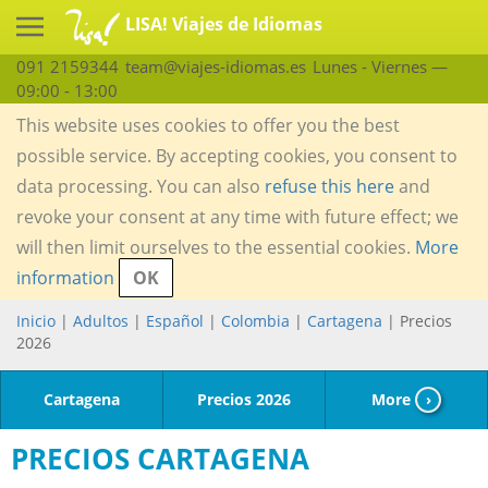
LISA! Viajes de Idiomas
091 2159344
team@viajes-idiomas.es
Lunes - Viernes —
09:00 - 13:00
This website uses cookies to offer you the best
possible service. By accepting cookies, you consent to
data processing. You can also
refuse this here
and
revoke your consent at any time with future effect; we
will then limit ourselves to the essential cookies.
More
information
OK
Inicio
|
Adultos
|
Español
|
Colombia
|
Cartagena
| Precios
2026
Cartagena
Precios 2026
More
›
PRECIOS CARTAGENA