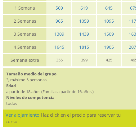
1 Semana
569
619
645
679
2 Semanas
965
1059
1095
1179
3 Semanas
1309
1439
1509
1635
4 Semanas
1645
1815
1905
2079
Semana extra
355
399
425
465
Tamaño medio del grupo
3, máximo 5 personas
Edad
a partir de 18 años (Familia: a partir de 16 años )
Niveles de competencia
todos
Ver alojamiento
Haz click en el precio para reservar tu
curso.