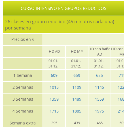
CURSO INTENSIVO EN GRUPOS REDUCIDOS
26 clases en grupo reducido (45 minutos cada una)
por semana
Precios en €
HD con baño
HD con 
HD AD
HD MP
AD
MP
01.01. -
01.01. -
01.01. -
01.01. 
31.12.
31.12.
31.12.
31.12
1 Semana
609
659
685
719
2 Semanas
1015
1109
1145
1229
3 Semanas
1359
1489
1559
1685
4 Semanas
1715
1885
1975
2149
Semana extra
395
439
465
505