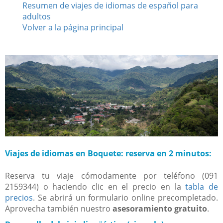
Resumen de viajes de idiomas de español para
adultos
Volver a la página principal
Viajes de idiomas en Boquete: reserva en 2 minutos:
Reserva tu viaje cómodamente por teléfono (091
2159344) o haciendo clic en el precio en la
tabla de
precios
. Se abrirá un formulario online precompletado.
Aprovecha también nuestro
asesoramiento gratuito
.