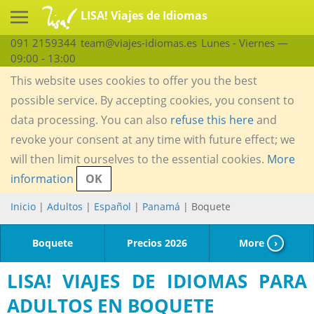
LISA! Viajes de Idiomas
091 2159344
team@viajes-idiomas.es
Lunes - Viernes —
09:00 - 13:00
This website uses cookies to offer you the best
possible service. By accepting cookies, you consent to
data processing. You can also
refuse this here
and
revoke your consent at any time with future effect; we
will then limit ourselves to the essential cookies.
More
information
OK
Inicio
|
Adultos
|
Español
|
Panamá
| Boquete
Boquete
Precios 2026
More
›
LISA! VIAJES DE IDIOMAS PARA
ADULTOS EN BOQUETE