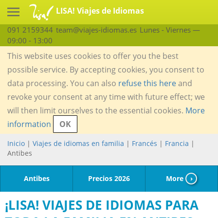
LISA! Viajes de Idiomas
091 2159344
team@viajes-idiomas.es
Lunes - Viernes —
09:00 - 13:00
This website uses cookies to offer you the best
possible service. By accepting cookies, you consent to
data processing. You can also
refuse this here
and
revoke your consent at any time with future effect; we
will then limit ourselves to the essential cookies.
More
information
OK
Inicio
|
Viajes de idiomas en familia
|
Francés
|
Francia
|
Antibes
Antibes
Precios 2026
More
›
¡LISA! VIAJES DE IDIOMAS PARA