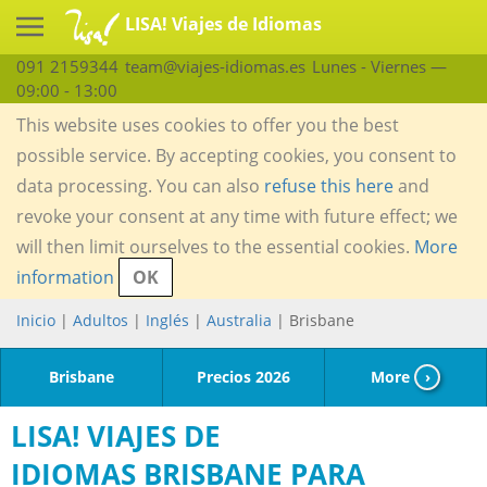
LISA! Viajes de Idiomas
091 2159344
team@viajes-idiomas.es
Lunes - Viernes —
09:00 - 13:00
This website uses cookies to offer you the best
possible service. By accepting cookies, you consent to
data processing. You can also
refuse this here
and
revoke your consent at any time with future effect; we
will then limit ourselves to the essential cookies.
More
information
OK
Inicio
|
Adultos
|
Inglés
|
Australia
| Brisbane
Brisbane
Precios 2026
More
›
LISA! VIAJES DE
IDIOMAS BRISBANE PARA