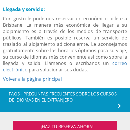
Llegada y servicio:
Con gusto le podemos reservar un económico billete a
Brisbane. La manera más económica de llegar a su
alojamiento es a través de los medios de transporte
públicos. También es posible reserva un servicio de
traslado al alojamiento adicionalemte. Le aconsejamos
gratuitamente sobre los horarios óptimos para su viaje,
su curso de idiomas más conveniente así como sobre la
llegada y salida. Llámenos o escríbanos un
correo
electrónico
para solucionar sus dudas.
Volver a la página principal
FAQS - PREGUNTAS FRECUENTES SOBRE LOS CURSOS
DE IDIOMAS EN EL EXTRANJERO
¡HAZ TU RESERVA AHORA!