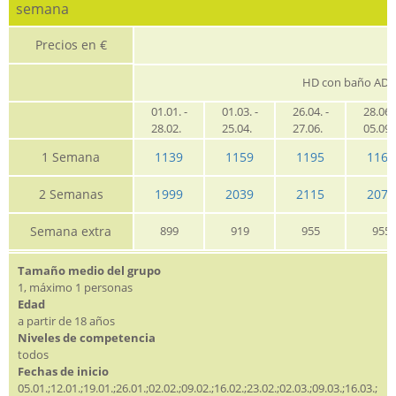
semana
Precios en €
HD con baño AD
01.01. -
01.03. -
26.04. -
28.06. 
28.02.
25.04.
27.06.
05.09
1 Semana
1139
1159
1195
1165
2 Semanas
1999
2039
2115
2079
Semana extra
899
919
955
955
Tamaño medio del grupo
1, máximo 1 personas
Edad
a partir de 18 años
Niveles de competencia
todos
Fechas de inicio
05.01.;12.01.;19.01.;26.01.;02.02.;09.02.;16.02.;23.02.;02.03.;09.03.;16.03.;