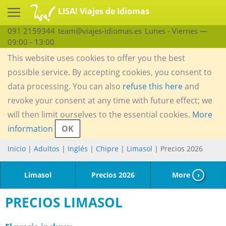
LISA! Viajes de Idiomas
091 2159344
team@viajes-idiomas.es
Lunes - Viernes —
09:00 - 13:00
This website uses cookies to offer you the best
possible service. By accepting cookies, you consent to
data processing. You can also
refuse this here
and
revoke your consent at any time with future effect; we
will then limit ourselves to the essential cookies.
More
information
OK
Inicio
|
Adultos
|
Inglés
|
Chipre
|
Limasol
| Precios 2026
Limasol
Precios 2026
More
›
PRECIOS LIMASOL