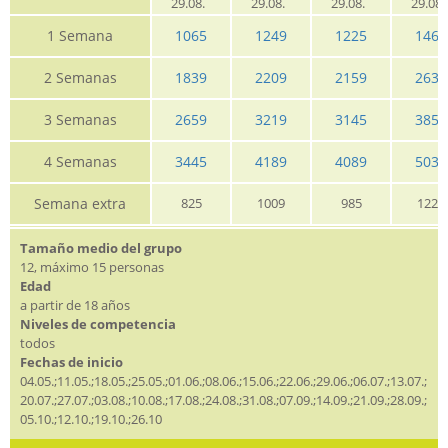
29.08.
29.08.
29.08.
29.08
1 Semana
1065
1249
1225
1465
2 Semanas
1839
2209
2159
2635
3 Semanas
2659
3219
3145
3859
4 Semanas
3445
4189
4089
5039
Semana extra
825
1009
985
1225
Tamaño medio del grupo
12, máximo 15 personas
Edad
a partir de 18 años
Niveles de competencia
todos
Fechas de inicio
04.05.;11.05.;18.05.;25.05.;01.06.;08.06.;15.06.;22.06.;29.06.;06.07.;13.07.;
20.07.;27.07.;03.08.;10.08.;17.08.;24.08.;31.08.;07.09.;14.09.;21.09.;28.09.;
05.10.;12.10.;19.10.;26.10