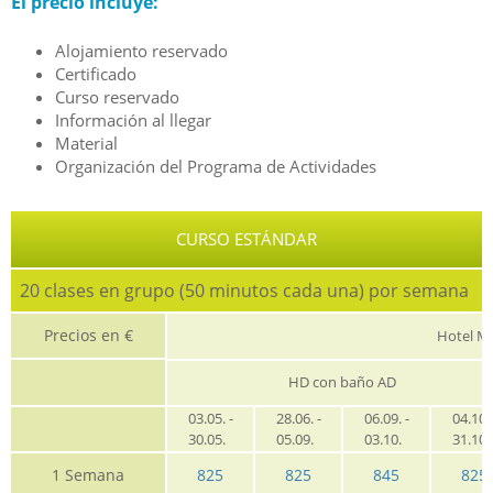
El precio incluye:
Alojamiento reservado
Certificado
Curso reservado
Información al llegar
Material
Organización del Programa de Actividades
CURSO ESTÁNDAR
20 clases en grupo (50 minutos cada una) por semana
Precios en €
Hotel M
HD con baño AD
03.05. -
28.06. -
06.09. -
04.10. 
30.05.
05.09.
03.10.
31.10
1 Semana
825
825
845
825