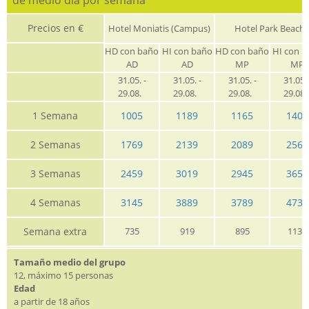
Precios en €
Hotel Moniatis (Campus)
Hotel Park Beach
HD con baño
HI con baño
HD con baño
HI con b
AD
AD
MP
MP
31.05. -
31.05. -
31.05. -
31.05. 
29.08.
29.08.
29.08.
29.08
1 Semana
1005
1189
1165
1405
2 Semanas
1769
2139
2089
2565
3 Semanas
2459
3019
2945
3659
4 Semanas
3145
3889
3789
4739
Semana extra
735
919
895
1135
Tamaño medio del grupo
12, máximo 15 personas
Edad
a partir de 18 años