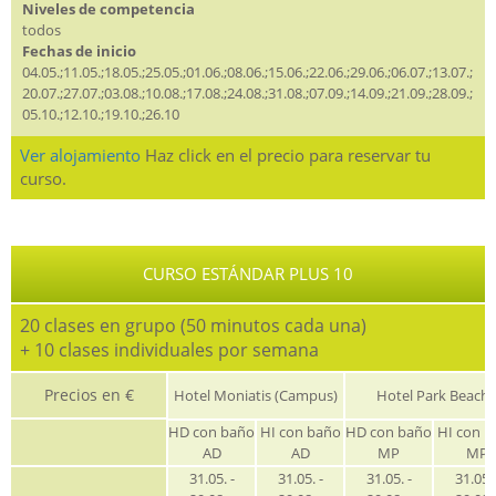
Niveles de competencia
todos
Fechas de inicio
04.05.;11.05.;18.05.;25.05.;01.06.;08.06.;15.06.;22.06.;29.06.;06.07.;13.07.;
20.07.;27.07.;03.08.;10.08.;17.08.;24.08.;31.08.;07.09.;14.09.;21.09.;28.09.;
05.10.;12.10.;19.10.;26.10
Ver alojamiento
Haz click en el precio para reservar tu
curso.
CURSO ESTÁNDAR PLUS 10
20 clases en grupo (50 minutos cada una)
+ 10 clases individuales por semana
Precios en €
Hotel Moniatis (Campus)
Hotel Park Beach
HD con baño
HI con baño
HD con baño
HI con b
AD
AD
MP
MP
31.05. -
31.05. -
31.05. -
31.05. 