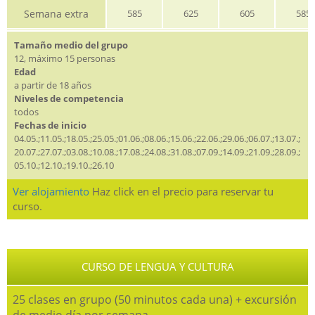
Semana extra
585
625
605
585
Tamaño medio del grupo
12, máximo 15 personas
Edad
a partir de 18 años
Niveles de competencia
todos
Fechas de inicio
04.05.;11.05.;18.05.;25.05.;01.06.;08.06.;15.06.;22.06.;29.06.;06.07.;13.07.;
20.07.;27.07.;03.08.;10.08.;17.08.;24.08.;31.08.;07.09.;14.09.;21.09.;28.09.;
05.10.;12.10.;19.10.;26.10
Ver alojamiento
Haz click en el precio para reservar tu
curso.
CURSO DE LENGUA Y CULTURA
25 clases en grupo (50 minutos cada una) + excursión
de medio día por semana