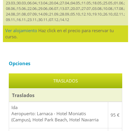
23.03.;30.03.;06.04.;13.04.;20.04.;27.04.;04.05.;11.05.;18.05.;25.05.;01.06.;
08.06.;15.06.;22.06.;29.06.;06.07.;13.07.;20.07.;27.07.;03.08.;10.08.;17.08.;
24.08.;31.08.;07.09.;14.09.;21.09.;28.09.;05.10.;12.10.;19.10.;26.10.;02.11.;
09.11.;16.11.;23.11.;30.11.;07.12.;14.12
Ver alojamiento
Haz click en el precio para reservar tu
curso.
Opciones
TRASLADOS
Traslados
Ida
Aeropuerto: Larnaca - Hotel Moniatis
95 €
(Campus), Hotel Park Beach, Hotel Navarria