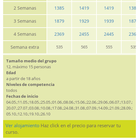
2 Semanas
1385
1419
1419
1385
3 Semanas
1879
1929
1939
1879
4 Semanas
2369
2455
2445
2369
Semana extra
535
565
555
535
Tamaño medio del grupo
12, máximo 15 personas
Edad
a partir de 18 años
Niveles de competencia
todos
Fechas de inicio
04.05.;11.05.;18.05.;25.05.;01.06.;08.06.;15.06.;22.06.;29.06.;06.07.;13.07.;
20.07.;27.07.;03.08.;10.08.;17.08.;24.08.;31.08.;07.09.;14.09.;21.09.;28.09.;
05.10.;12.10.;19.10.;26.10
Ver alojamiento
Haz click en el precio para reservar tu
curso.