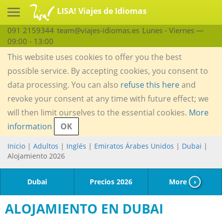
LISA! Viajes de Idiomas
091 2159344
team@viajes-idiomas.es
Lunes - Viernes —
09:00 - 13:00
This website uses cookies to offer you the best
possible service. By accepting cookies, you consent to
data processing. You can also
refuse this here
and
revoke your consent at any time with future effect; we
will then limit ourselves to the essential cookies.
More
information
OK
Inicio
|
Adultos
|
Inglés
|
Emiratos Árabes Unidos
|
Dubai
|
Alojamiento 2026
Dubai
Precios 2026
More
›
ALOJAMIENTO EN DUBAI