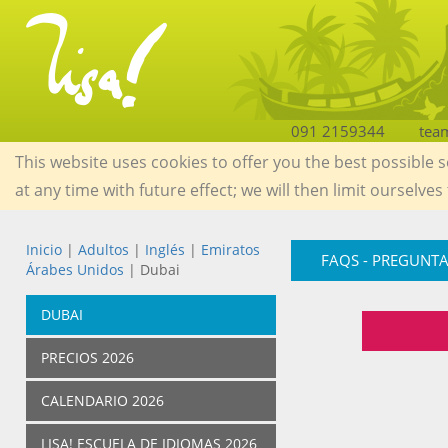
091 2159344
tea
This website uses cookies to offer you the best possible 
at any time with future effect; we will then limit ourselves
Inicio
|
Adultos
|
Inglés
|
Emiratos
FAQS - PREGUNTA
Árabes Unidos
| Dubai
DUBAI
PRECIOS 2026
CALENDARIO 2026
LISA! ESCUELA DE IDIOMAS 2026