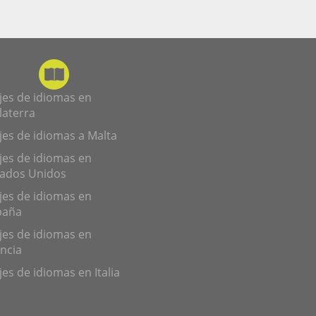
jes de idiomas en
laterra
jes de idiomas a Malta
jes de idiomas en
tados Unidos
jes de idiomas en
paña
jes de idiomas en
ncia
jes de idiomas en Italia