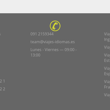
s
091 2159344
Via
Ing
team@viajes-idiomas.es
Via
Lunes - Viernes — 09:00 -
13:00
Via
Es
Via
Es
2 1
Via
Fra
2 2
Via