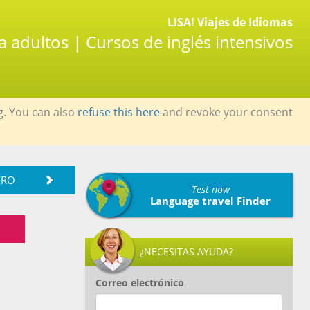
LISA! Viajes de Idiomas
a adultos | Cursos de inglés intensivos
g. You can also
refuse this here
and revoke your consent
ERO
Test now
Language travel Finder
¿NECESITAS AYUDA?
Correo electrónico