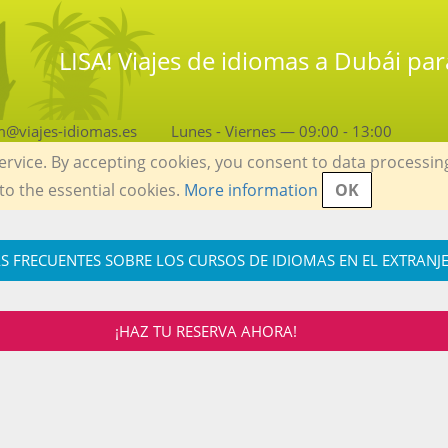
LISA! Viajes de idiomas a Dubái par
m@viajes-idiomas.es
Lunes - Viernes — 09:00 - 13:00
service. By accepting cookies, you consent to data processin
 to the essential cookies.
More information
OK
S FRECUENTES SOBRE LOS CURSOS DE IDIOMAS EN EL EXTRANJ
¡HAZ TU RESERVA AHORA!