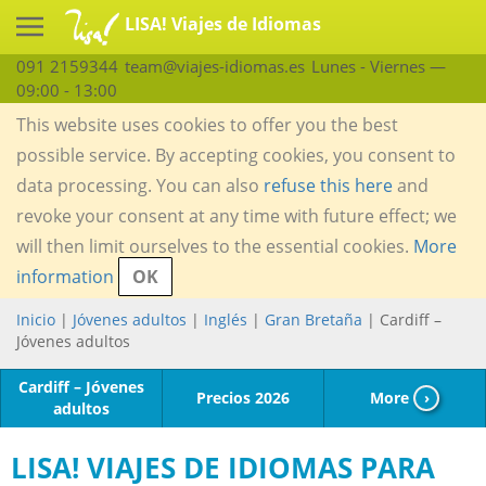
LISA! Viajes de Idiomas
091 2159344
team@viajes-idiomas.es
Lunes - Viernes —
09:00 - 13:00
This website uses cookies to offer you the best
possible service. By accepting cookies, you consent to
data processing. You can also
refuse this here
and
revoke your consent at any time with future effect; we
will then limit ourselves to the essential cookies.
More
information
OK
Inicio
|
Jóvenes adultos
|
Inglés
|
Gran Bretaña
| Cardiff –
Jóvenes adultos
Cardiff – Jóvenes
Precios 2026
More
›
adultos
LISA! VIAJES DE IDIOMAS PARA