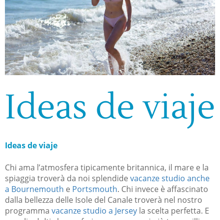
Ideas de viaje
Ideas de viaje
Chi ama l’atmosfera tipicamente britannica, il mare e la
spiaggia troverà da noi splendide
vacanze studio anche
a Bournemouth
e
Portsmouth
. Chi invece è affascinato
dalla bellezza delle Isole del Canale troverà nel nostro
programma
vacanze studio a Jersey
la scelta perfetta. E