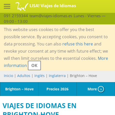
LISA! Viajes de Idiomas
091 2159344
team@viajes-idiomas.es
Lunes - Viernes —
09:00 - 13:00
This website uses cookies to offer you the best
possible service. By accepting cookies, you consent to
data processing. You can also
refuse this here
and
revoke your consent at any time with future effect; we
will then limit ourselves to the essential cookies.
More
information
OK
Inicio
|
Adultos
|
Inglés
|
Inglaterra
| Brighton – Hove
Brighton – Hove
Precios 2026
More
›
VIAJES DE IDIOMAS EN
BRIGHTON-HOVE