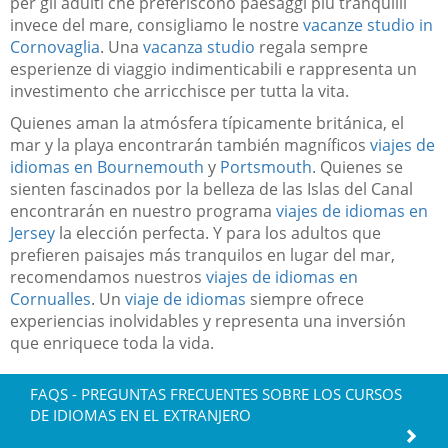
per gli adulti che preferiscono paesaggi più tranquilli
invece del mare, consigliamo le nostre
vacanze studio in
Cornovaglia
. Una
vacanza studio
regala sempre
esperienze di viaggio indimenticabili e rappresenta un
investimento che arricchisce per tutta la vita.
Quienes aman la atmósfera típicamente británica, el
mar y la playa encontrarán también magníficos
viajes de
idiomas en Bournemouth
y
Portsmouth
. Quienes se
sienten fascinados por la belleza de las Islas del Canal
encontrarán en nuestro programa
viajes de idiomas en
Jersey
la elección perfecta. Y para los adultos que
prefieren paisajes más tranquilos en lugar del mar,
recomendamos nuestros
viajes de idiomas en
Cornualles
. Un
viaje de idiomas
siempre ofrece
experiencias inolvidables y representa una inversión
que enriquece toda la vida.
FAQS - PREGUNTAS FRECUENTES SOBRE LOS CURSOS
DE IDIOMAS EN EL EXTRANJERO