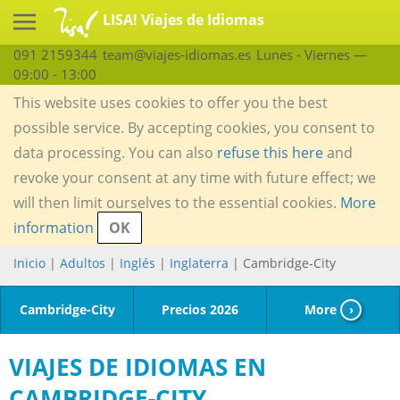
LISA! Viajes de Idiomas
091 2159344
team@viajes-idiomas.es
Lunes - Viernes —
09:00 - 13:00
This website uses cookies to offer you the best
possible service. By accepting cookies, you consent to
data processing. You can also
refuse this here
and
revoke your consent at any time with future effect; we
will then limit ourselves to the essential cookies.
More
information
OK
Inicio
|
Adultos
|
Inglés
|
Inglaterra
| Cambridge-City
Cambridge-City
Precios 2026
More
›
VIAJES DE IDIOMAS EN
CAMBRIDGE-CITY