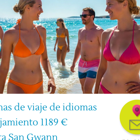
as de viaje de idiomas 
jamiento 1189 €
a San Gwann