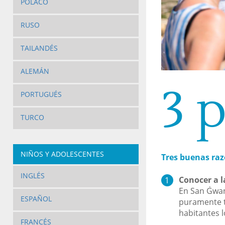
POLACO
RUSO
TAILANDÉS
ALEMÁN
3 
PORTUGUÉS
TURCO
NIÑOS Y ADOLESCENTES
Tres buenas raz
INGLÉS
Conocer a l
En San Ġwan
ESPAÑOL
puramente t
habitantes l
FRANCÉS