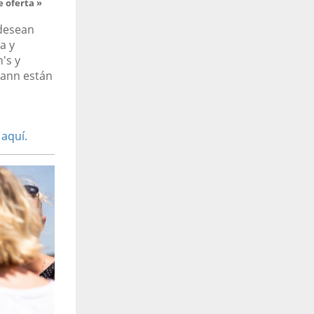
e oferta »
desean
a y
's y
wann están
 aquí.