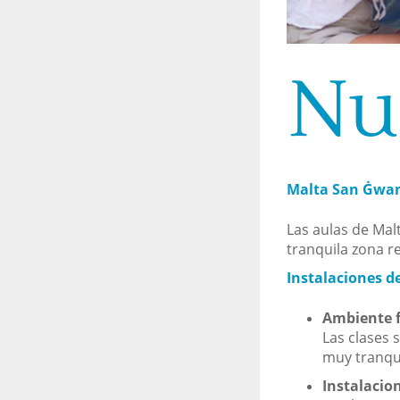
Nu
Malta San Ġwann
Las aulas de Mal
tranquila zona re
Instalaciones d
Ambiente f
Las clases 
muy tranqui
Instalacio