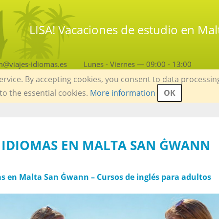
LISA! Vacaciones de estudio en Ma
m@viajes-idiomas.es
Lunes - Viernes — 09:00 - 13:00
service. By accepting cookies, you consent to data processin
 to the essential cookies.
More information
OK
E IDIOMAS EN MALTA SAN ĠWANN
as en Malta San Ġwann – Cursos de inglés para adultos