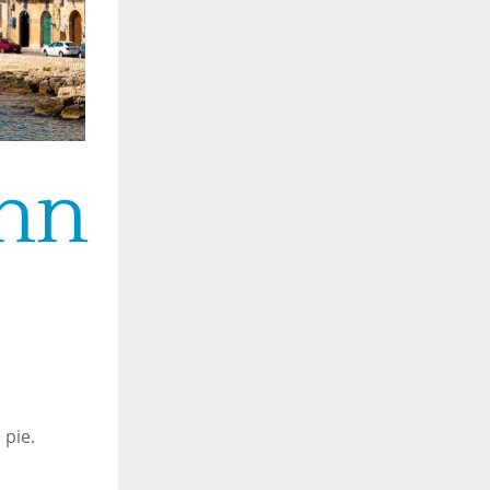
ann
 pie.