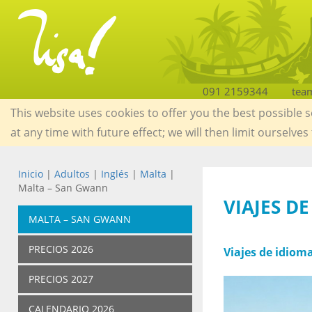
091 2159344
tea
This website uses cookies to offer you the best possible 
at any time with future effect; we will then limit ourselves
Inicio
|
Adultos
|
Inglés
|
Malta
|
Malta – San Gwann
VIAJES D
MALTA – SAN GWANN
PRECIOS 2026
Viajes de idiom
PRECIOS 2027
CALENDARIO 2026