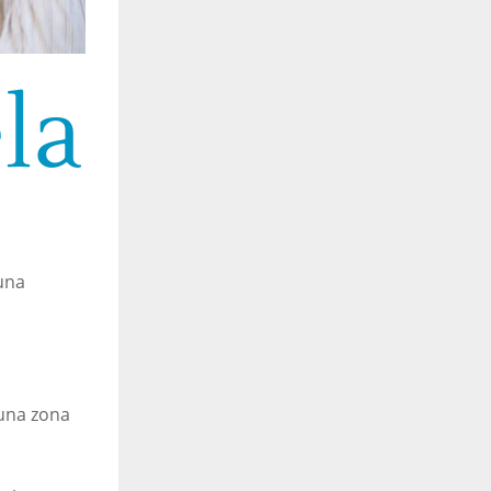
la
una
 una zona