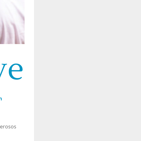
ve
n
merosos