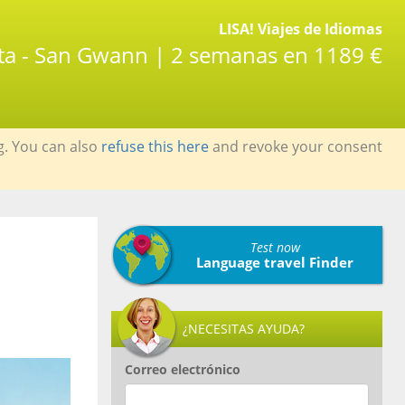
LISA! Viajes de Idiomas
lta - San Gwann | 2 semanas en 1189 €
g. You can also
refuse this here
and revoke your consent
Test now
Language travel Finder
¿NECESITAS AYUDA?
Correo electrónico