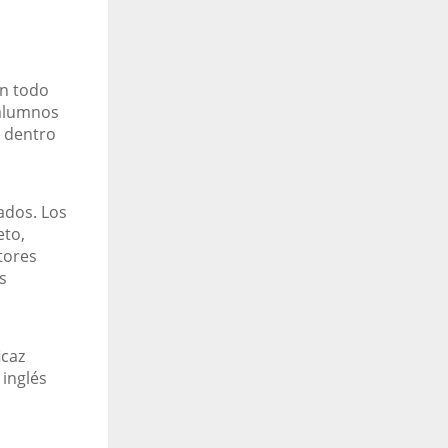
en todo
 alumnos
 dentro
ados. Los
eto,
tores
s
icaz
 inglés