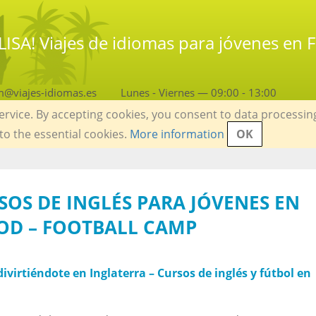
¡LISA! Viajes de idiomas para jóvenes en 
m@viajes-idiomas.es
Lunes - Viernes — 09:00 - 13:00
service. By accepting cookies, you consent to data processin
 to the essential cookies.
More information
OK
RSOS DE INGLÉS PARA JÓVENES EN
OD – FOOTBALL CAMP
ivirtiéndote en Inglaterra – Cursos de inglés y fútbol en