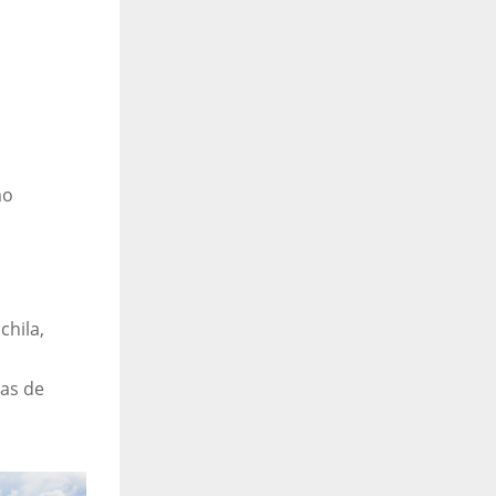
mo
chila,
as de