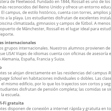
stera de Fleetwood. Fundado en 1844, Rossall es uno de los
más reconocidos del Reino Unido y ofrece un entorno educ
 El campus, de estilo histórico, cuenta con torres, amplios j
to a la playa. Los estudiantes disfrutan de excelentes insta
 piscina climatizada, gimnasios y campos de fútbol. A menos
opuerto de Mánchester, Rossall es el lugar ideal para estudi
deporte.
es internacionales
s grupos internacionales. Nuestros alumnos provienen de 
e LISA! Viajes de idiomas cuenta con oficinas de asesoría e
Alemania, España, Francia y Suiza.
o
ntes se alojan directamente en las residencias del campus
R
uage School
en habitaciones individuales o dobles. Las clas
el mismo edificio, por lo que los trayectos son cortos y seg
tudiantes disfrutan de pensión completa; las comidas se si
la escuela.
-Fi gratuita
tes disponen de conexión a internet rápida y gratuita en to