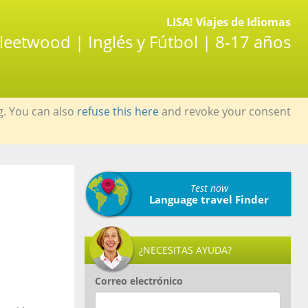
LISA! Viajes de Idiomas
Fleetwood | Inglés y Fútbol | 8-17 años
g. You can also
refuse this here
and revoke your consent
Test now
Language travel Finder
¿NECESITAS AYUDA?
Correo electrónico