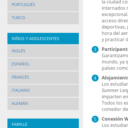
la ciudad co
PORTUGUÉS
internados 
excepcional.
TURCO
acceso direc
deportivas,
hora del aer
NIÑOS Y ADOLESCENTES
y practicar 
Participant
INGLÉS
Garantizamo
mundo, ya qu
ESPAÑOL
países como 
FRANCÉS
Alojamient
Los estudia
Summer Lang
ITALIANO
imparten en 
Todos los es
ALEMÁN
comedor de 
Conexión Wi
FAMILLE
Los estudian