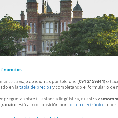
 2 minutos
nte tu viaje de idiomas por teléfono (
091 2159344
) o hac
eado en la
tabla de precios
y completando el formulario de 
er pregunta sobre tu estancia lingüística, nuestro
asesoram
gratuito
está a tu disposición por
correo electrónico
o por 