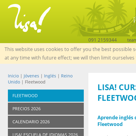
091 2159344
tea
This website uses cookies to offer you the best possible 
at any time with future effect; we will then limit ourselves
Inicio
|
Jóvenes
|
Inglés
|
Reino
Unido
| Fleetwood
LISA! CU
FLEETWO
FLEETWOOD
PRECIOS 2026
Aprende inglés d
CALENDARIO 2026
Fleetwood
LISA! ESCUELA DE IDIOMAS 2026