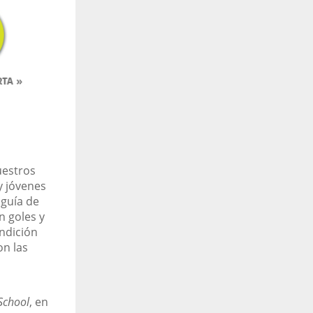
uestros
y jóvenes
 guía de
n goles y
ondición
on las
School
, en