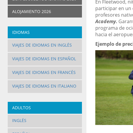
En Fleetwood, ni
participar en un
ALOJAMIENTO 2026
profesores nativ
Academy
.
Garant
programa de ocio,
IDIOMAS
hacia el aeropuer
Ejemplo de prec
VIAJES DE IDIOMAS EN INGLÉS
VIAJES DE IDIOMAS EN ESPAÑOL
VIAJES DE IDIOMAS EN FRANCÉS
VIAJES DE IDIOMAS EN ITALIANO
ADULTOS
INGLÉS