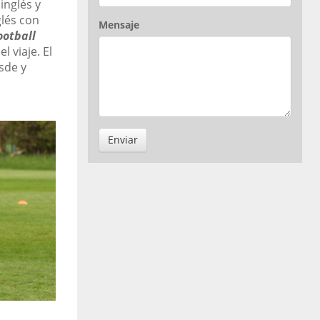
inglés y
glés con
Mensaje
ootball
 viaje. El
sde y
Enviar