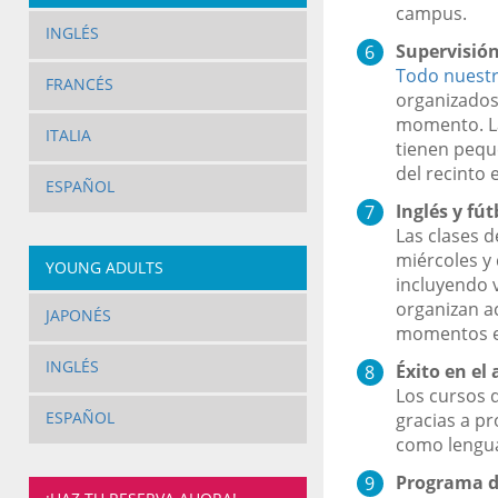
campus.
INGLÉS
Supervisió
Todo nuestr
FRANCÉS
organizados
momento. La
ITALIA
tienen pequ
del recinto 
ESPAÑOL
Inglés y fút
Las clases d
miércoles y
YOUNG ADULTS
incluyendo v
organizan ac
JAPONÉS
momentos en
INGLÉS
Éxito en el
Los cursos d
ESPAÑOL
gracias a pr
como lengua
Programa d