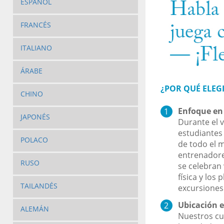
ESPAÑOL
FRANCÉS
ITALIANO
ÁRABE
¿POR QUÉ ELEG
CHINO
Enfoque en
JAPONÉS
Durante el v
estudiantes 
POLACO
de todo el m
entrenadores
RUSO
se celebran 
física y lo
TAILANDÉS
excursiones
Ubicación e
ALEMÁN
Nuestros cur