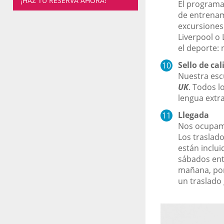
¡HAZ TU RESERVA AHORA!
El programa 
de entrenam
excursiones
Liverpool o 
el deporte: 
Sello de cal
Nuestra esc
UK
. Todos l
lengua extra
Llegada
Nos ocupamos
Los traslado
están inclui
sábados entr
mañana, por
un traslado