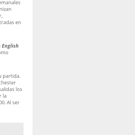
semanales
nizan
r,
ntradas en
e
English
como
 partida.
chester
salidas los
 la
0. Al ser