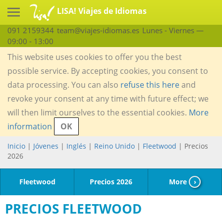
LISA! Viajes de Idiomas
091 2159344
team@viajes-idiomas.es
Lunes - Viernes —
09:00 - 13:00
This website uses cookies to offer you the best
possible service. By accepting cookies, you consent to
data processing. You can also
refuse this here
and
revoke your consent at any time with future effect; we
will then limit ourselves to the essential cookies.
More
information
OK
Inicio
|
Jóvenes
|
Inglés
|
Reino Unido
|
Fleetwood
| Precios
2026
Fleetwood
Precios 2026
More
›
PRECIOS FLEETWOOD