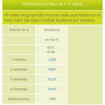
INTENSIVE FOOTBALL (8 A 17 AÑOS)
40 clases en grupo (60 minutos cada una) fútbol con la
Paris Saint-Germain Football Academy por semana
Precios en €
Residencia
HI/ HD PC
05.07. -
01.08.
1 Semana
2269
2 Semanas
3689
3 Semanas
6229
4 Semanas
8169
Semana extra
1989