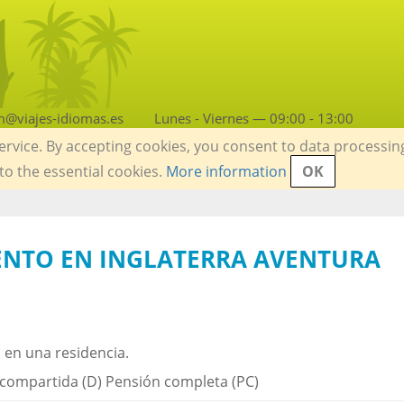
m@viajes-idiomas.es
Lunes - Viernes — 09:00 - 13:00
service. By accepting cookies, you consent to data processin
 to the essential cookies.
More information
OK
ENTO EN INGLATERRA AVENTURA
 en una residencia.
 compartida (D) Pensión completa (PC)