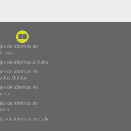
jes de idiomas en
laterra
jes de idiomas a Malta
jes de idiomas en
tados Unidos
jes de idiomas en
paña
jes de idiomas en
ncia
jes de idiomas en Italia