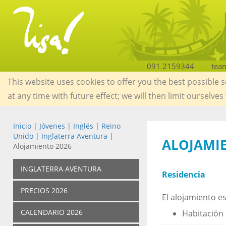
091 2159344
tea
This website uses cookies to offer you the best possible 
at any time with future effect; we will then limit ourselves
Inicio
|
Jóvenes
|
Inglés
|
Reino
Unido
|
Inglaterra Aventura
|
ALOJAMI
Alojamiento 2026
INGLATERRA AVENTURA
Residencia
PRECIOS 2026
El alojamiento es
CALENDARIO 2026
Habitación