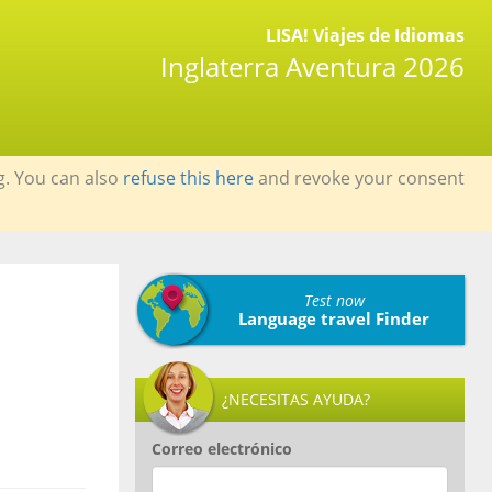
LISA! Viajes de Idiomas
Inglaterra Aventura 2026
g. You can also
refuse this here
and revoke your consent
Test now
Language travel Finder
¿NECESITAS AYUDA?
Correo electrónico