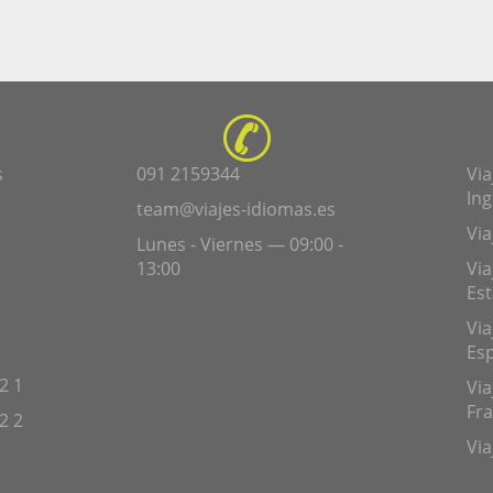
s
091 2159344
Via
Ing
team@viajes-idiomas.es
Via
Lunes - Viernes — 09:00 -
13:00
Via
Es
Via
Es
2 1
Via
Fra
2 2
Via